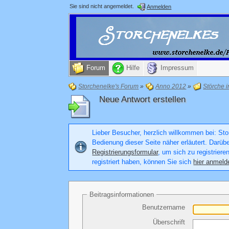
Sie sind nicht angemeldet.
Anmelden
Forum
Hilfe
Impressum
Storchenelke's Forum
»
Anno 2012
»
Störche 
Neue Antwort erstellen
Lieber Besucher, herzlich willkommen bei: Stor
Bedienung dieser Seite näher erläutert. Darüb
Registrierungsformular
, um sich zu registriere
registriert haben, können Sie sich
hier anmeld
Beitragsinformationen
Benutzername
Überschrift