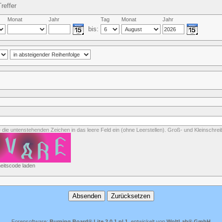
reffer
Monat
Jahr
Tag
Monat
Jahr
bis:
e die untenstehenden Zeichen in das leere Feld ein (ohne Leerstellen). Groß- und Kleinschr
eitscode laden
Forensoftware:
Burning Board® Lite 2.0.1 pl 1
, entwickelt von
WoltLab® GmbH