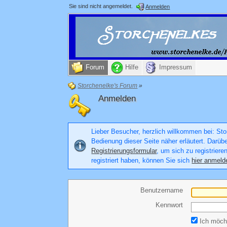
Sie sind nicht angemeldet.
Anmelden
Forum
Hilfe
Impressum
Storchenelke's Forum
»
Anmelden
Lieber Besucher, herzlich willkommen bei: Stor
Bedienung dieser Seite näher erläutert. Darüb
Registrierungsformular
, um sich zu registriere
registriert haben, können Sie sich
hier anmeld
Benutzername
Kennwort
Ich möcht