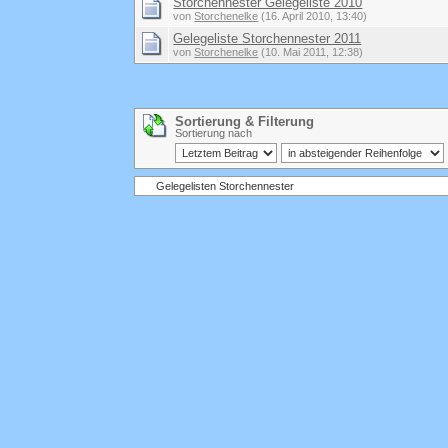
Storchennester Gelegeliste 2010
von
Storchenelke
(16. April 2010, 13:40)
Gelegeliste Storchennester 2011
von
Storchenelke
(10. Mai 2011, 12:38)
Sortierung & Filterung
Sortierung nach