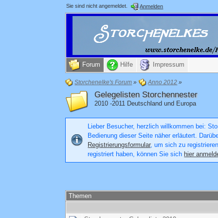
Sie sind nicht angemeldet.
Anmelden
Forum
Hilfe
Impressum
Storchenelke's Forum
»
Anno 2012
»
Gelegelisten Storchennester
2010 -2011 Deutschland und Europa
Lieber Besucher, herzlich willkommen bei: Stor
Bedienung dieser Seite näher erläutert. Darüb
Registrierungsformular
, um sich zu registriere
registriert haben, können Sie sich
hier anmeld
Themen