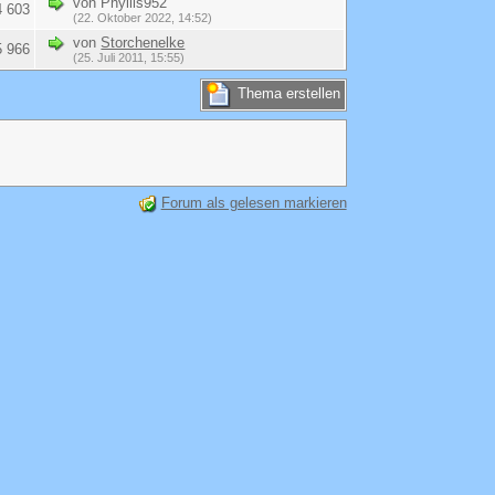
von Phyllis952
4 603
(22. Oktober 2022, 14:52)
von
Storchenelke
5 966
(25. Juli 2011, 15:55)
Thema erstellen
Forum als gelesen markieren