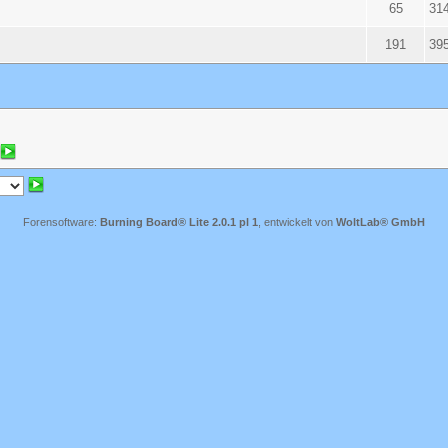
65
31
191
39
Forensoftware:
Burning Board® Lite 2.0.1 pl 1
, entwickelt von
WoltLab® GmbH