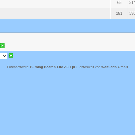
65
31
191
39
Forensoftware:
Burning Board® Lite 2.0.1 pl 1
, entwickelt von
WoltLab® GmbH