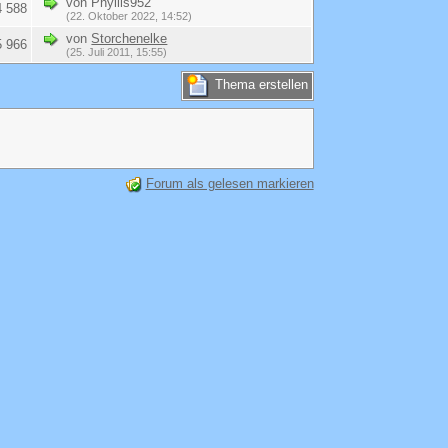
von Phyllis952
4 588
(22. Oktober 2022, 14:52)
von
Storchenelke
5 966
(25. Juli 2011, 15:55)
Thema erstellen
Forum als gelesen markieren