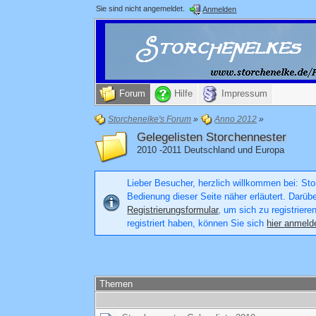
Sie sind nicht angemeldet.
Anmelden
Forum
Hilfe
Impressum
Storchenelke's Forum
»
Anno 2012
»
Gelegelisten Storchennester
2010 -2011 Deutschland und Europa
Lieber Besucher, herzlich willkommen bei: Stor
Bedienung dieser Seite näher erläutert. Darüb
Registrierungsformular
, um sich zu registriere
registriert haben, können Sie sich
hier anmeld
Themen