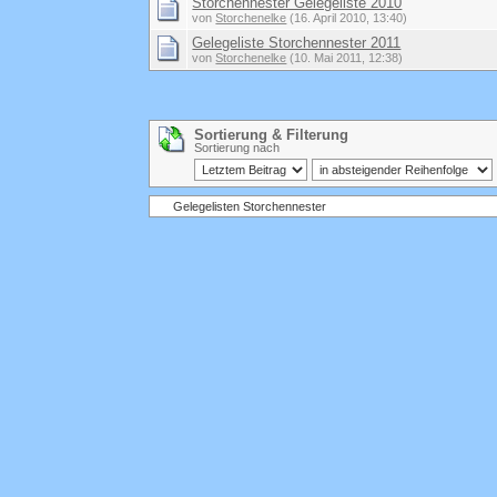
Storchennester Gelegeliste 2010
von
Storchenelke
(16. April 2010, 13:40)
Gelegeliste Storchennester 2011
von
Storchenelke
(10. Mai 2011, 12:38)
Sortierung & Filterung
Sortierung nach