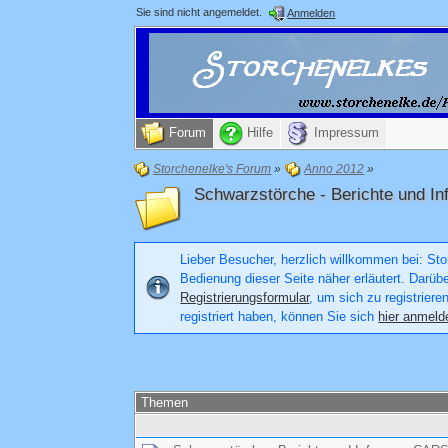
Sie sind nicht angemeldet.
Anmelden
Forum
Hilfe
Impressum
Storchenelke's Forum
»
Anno 2012
»
Schwarzstörche - Berichte und
Lieber Besucher, herzlich willkommen bei: Stor
Bedienung dieser Seite näher erläutert. Darüb
Registrierungsformular
, um sich zu registriere
registriert haben, können Sie sich
hier anmeld
Themen