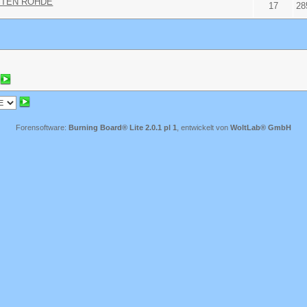
ARSTEN ROHDE
17
28
Forensoftware:
Burning Board® Lite 2.0.1 pl 1
, entwickelt von
WoltLab® GmbH