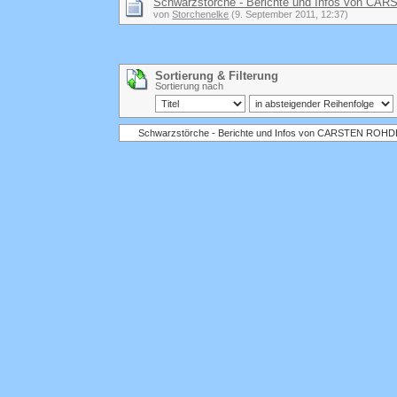
Schwarzstörche - Berichte und Infos von C
von
Storchenelke
(9. September 2011, 12:37)
Sortierung & Filterung
Sortierung nach