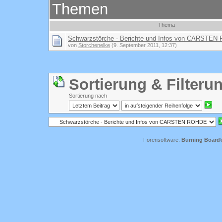
Themen
Thema
Schwarzstörche - Berichte und Infos von CARSTE
von
Storchenelke
(9. September 2011, 12:37)
Sortierung & Filteru
Sortierung nach
Forensoftware:
Burning Board® 