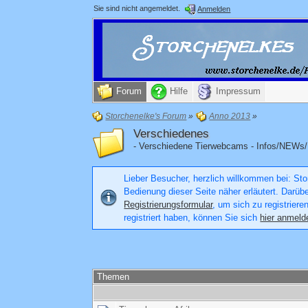
Sie sind nicht angemeldet.
Anmelden
Forum
Hilfe
Impressum
Storchenelke's Forum
»
Anno 2013
»
Verschiedenes
- Verschiedene Tierwebcams - Infos/NEWs/
Lieber Besucher, herzlich willkommen bei: Stor
Bedienung dieser Seite näher erläutert. Darüb
Registrierungsformular
, um sich zu registriere
registriert haben, können Sie sich
hier anmeld
Themen