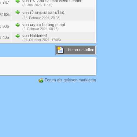
von PK God Official weed service
5 767
(8. Juni 2026, 11:06)
von เว็บแทงบอลออนไลน์
02 825
(22. Februar 2026, 20:28)
von crypto betting script
0 906
(2. Februar 2024, 09:16)
von Holder561
3 405
(24. Oktober 2021, 17:08)
Thema erstellen
Forum als gelesen markieren