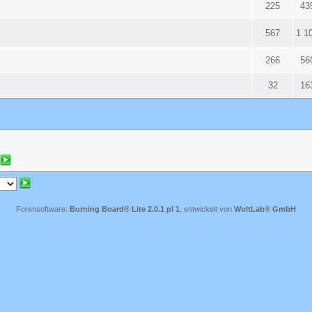
225
43
567
1 1
266
56
32
16
Forensoftware:
Burning Board® Lite 2.0.1 pl 1
, entwickelt von
WoltLab® GmbH