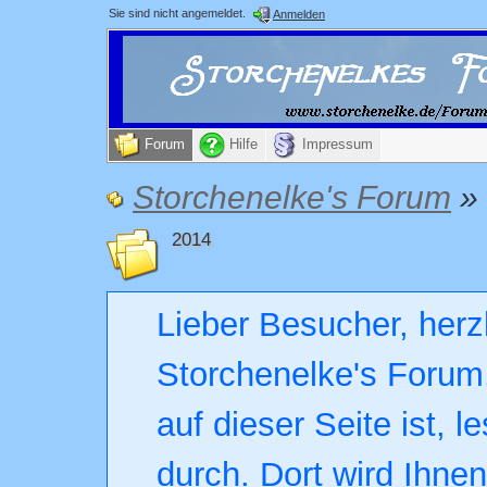
Sie sind nicht angemeldet.
Anmelden
Forum
Hilfe
Impressum
Storchenelke's Forum
»
2014
Lieber Besucher, herz
Storchenelke's Forum.
auf dieser Seite ist, l
durch. Dort wird Ihne