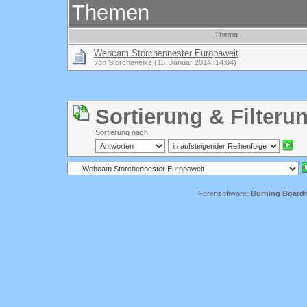
Themen
Thema
Webcam Storchennester Europaweit
von
Storchenelke
(13. Januar 2014, 14:04)
Sortierung & Filteru
Sortierung nach
Forensoftware:
Burning Board® 