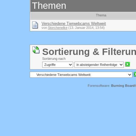
Themen
Thema
Verschiedene Tierwebcams Weltweit
von
Storchenelke
(13. Januar 2014, 13:54)
Sortierung & Filteru
Sortierung nach
Forensoftware:
Burning Board® 