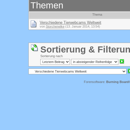
Themen
Thema
Verschiedene Tierwebcams Weltweit
von
Storchenelke
(13. Januar 2014, 13:54)
Sortierung & Filteru
Sortierung nach
Forensoftware:
Burning Board® 