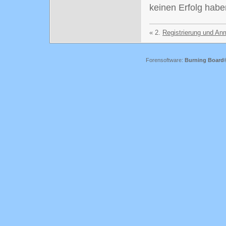
keinen Erfolg haben
« 2.
Registrierung und An
Forensoftware:
Burning Board® 