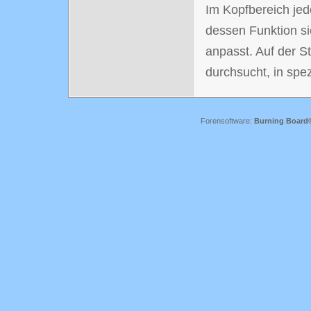
Im Kopfbereich jed
dessen Funktion s
anpasst. Auf der St
durchsucht, in spe
Forensoftware:
Burning Board® 