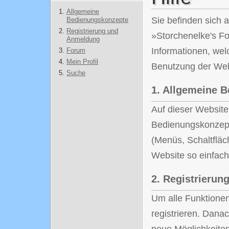
Allgemeine
Sie befinden sich a
Bedienungskonzepte
Registrierung und
»Storchenelke's Fo
Anmeldung
Informationen, wel
Forum
Mein Profil
Benutzung der Web
Suche
1.
Allgemeine B
Auf dieser Website
Bedienungskonzept
(Menüs, Schaltflä
Website so einfach
2.
Registrierun
Um alle Funktionen
registrieren. Danac