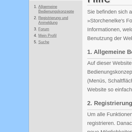
Allgemeine
Sie befinden sich a
Bedienungskonzepte
Registrierung und
»Storchenelke's Fo
Anmeldung
Informationen, wel
Forum
Mein Profil
Benutzung der Web
Suche
1.
Allgemeine B
Auf dieser Website
Bedienungskonzept
(Menüs, Schaltflä
Website so einfach
2.
Registrierun
Um alle Funktionen
registrieren. Danac