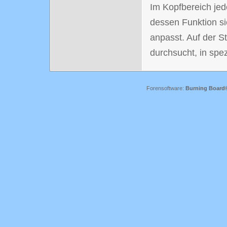
Im Kopfbereich jed
dessen Funktion s
anpasst. Auf der St
durchsucht, in spe
Forensoftware:
Burning Board® 