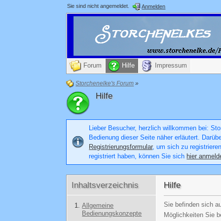
Sie sind nicht angemeldet.
Anmelden
Forum
Hilfe
Impressum
Storchenelke's Forum
»
Hilfe
Lieber Besucher, herzlich willkommen bei: Stor
Bedienung dieser Seite näher erläutert. Darüb
Registrierungsformular
, um sich zu registriere
registriert haben, können Sie sich
hier anmeld
Inhaltsverzeichnis
Hilfe
Sie befinden sich a
Allgemeine
Bedienungskonzepte
Möglichkeiten Sie b