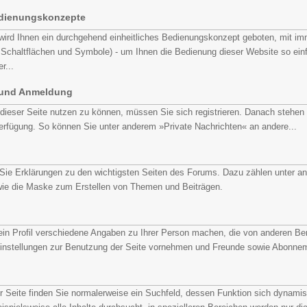
edienungskonzepte
 wird Ihnen ein durchgehend einheitliches Bedienungskonzept geboten, mit i
Schaltflächen und Symbole) - um Ihnen die Bedienung dieser Website so ein
r...
 und Anmeldung
dieser Seite nutzen zu können, müssen Sie sich registrieren. Danach stehen I
erfügung. So können Sie unter anderem »Private Nachrichten« an andere...
Sie Erklärungen zu den wichtigsten Seiten des Forums. Dazu zählen unter an
e die Maske zum Erstellen von Themen und Beiträgen.
in Profil verschiedene Angaben zu Ihrer Person machen, die von anderen Be
Einstellungen zur Benutzung der Seite vornehmen und Freunde sowie Abonnem
r Seite finden Sie normalerweise ein Suchfeld, dessen Funktion sich dynamis