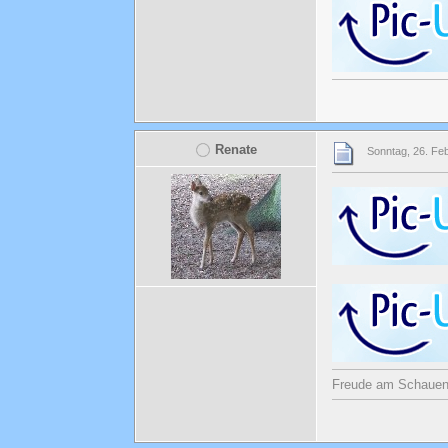
Renate
Sonntag, 26. Fe
Freude am Schauen u