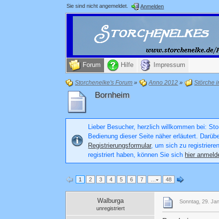
Sie sind nicht angemeldet.
Anmelden
Forum
Hilfe
Impressum
Storchenelke's Forum
»
Anno 2012
»
Störche 
Bornheim
Lieber Besucher, herzlich willkommen bei: Stor
Bedienung dieser Seite näher erläutert. Darüb
Registrierungsformular
, um sich zu registriere
registriert haben, können Sie sich
hier anmeld
1
2
3
4
5
6
7
…
48
Walburga
Sonntag, 29. Ja
unregistriert