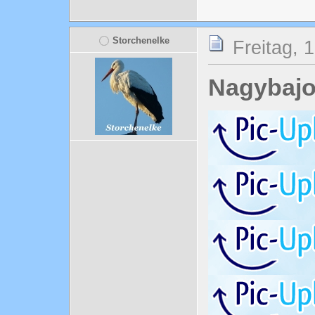
Storchenelke
Freitag, 
Nagybajo