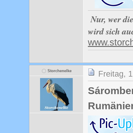
Nur, wer di
wird sich au
www.storc
Storchenelke
Freitag, 
Sáromber
Rumänie