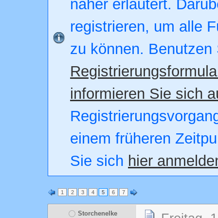
näher erläutert. Darüb
registrieren, um alle 
zu können. Benutzen 
Registrierungsformula
informieren Sie sich a
Registrierungsvorgang.
einem früheren Zeitpu
Sie sich
hier anmelde
1
2
3
4
5
6
7
Storchenelke