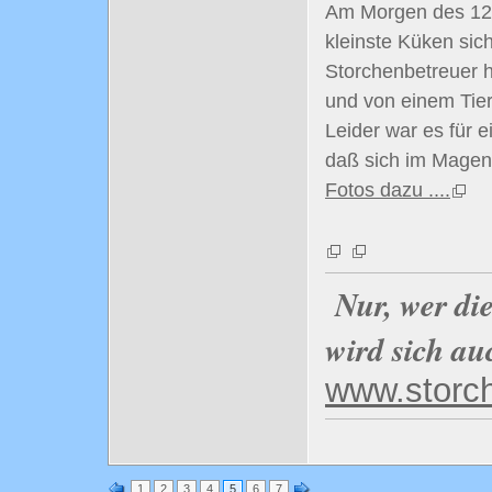
Am Morgen des 12.
kleinste Küken sich
Storchenbetreuer 
und von einem Tier
Leider war es für 
daß sich im Magen 
Fotos dazu ....
Nur, wer di
wird sich au
www.storc
1
2
3
4
5
6
7