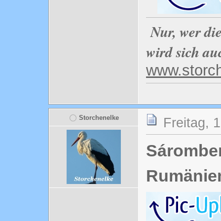
Nur, wer di
wird sich au
www.storc
Storchenelke
Freitag, 
Sáromber
Rumänie