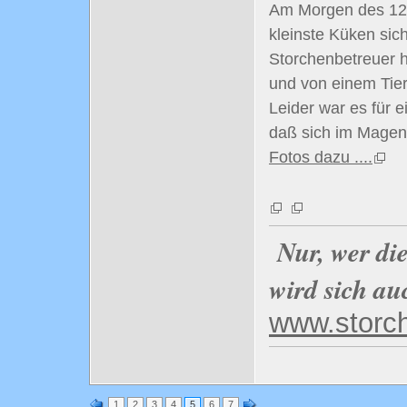
Am Morgen des 12.
kleinste Küken sich
Storchenbetreuer 
und von einem Tier
Leider war es für 
daß sich im Magen 
Fotos dazu ....
Nur, wer di
wird sich au
www.storc
1
2
3
4
5
6
7