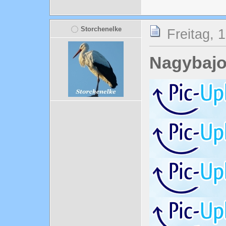
Storchenelke
Freitag, 
Nagybajo