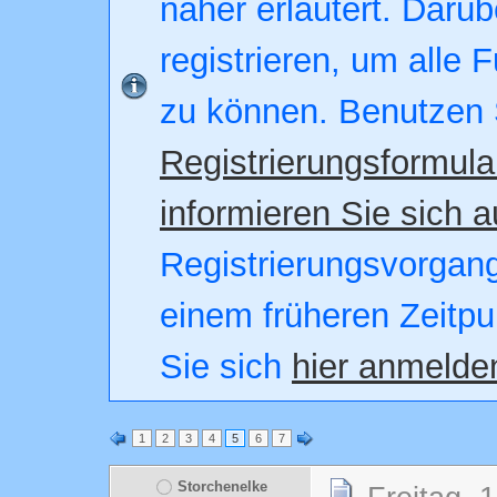
näher erläutert. Darüb
registrieren, um alle 
zu können. Benutzen 
Registrierungsformula
informieren Sie sich a
Registrierungsvorgang.
einem früheren Zeitpu
Sie sich
hier anmelde
1
2
3
4
5
6
7
Storchenelke