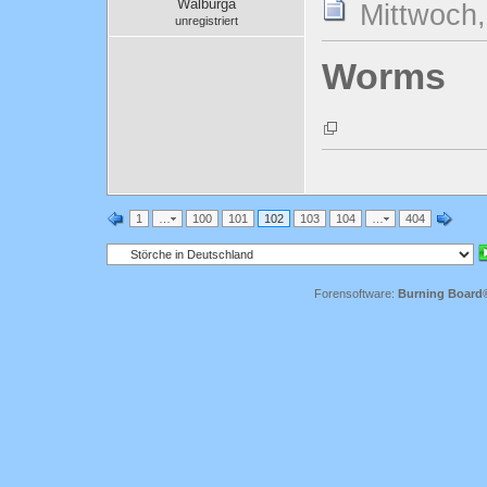
Walburga
Mittwoch,
unregistriert
Worms
1
…
100
101
102
103
104
…
404
Forensoftware:
Burning Board® 