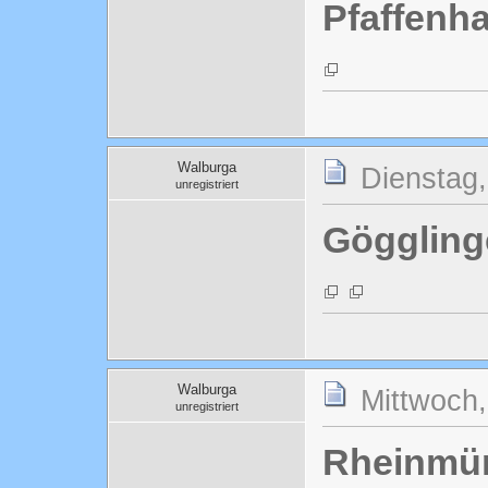
Pfaffenh
Walburga
Dienstag,
unregistriert
Göggling
Walburga
Mittwoch,
unregistriert
Rheinmü