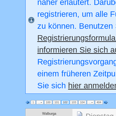
näher erläutert. Darüb
registrieren, um alle 
zu können. Benutzen 
Registrierungsformula
informieren Sie sich a
Registrierungsvorgang.
einem früheren Zeitpu
Sie sich
hier anmelde
1
…
100
101
102
103
104
…
404
Walburga