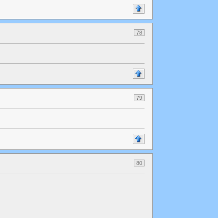
78
79
80