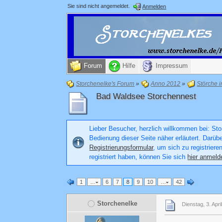
Sie sind nicht angemeldet.
Anmelden
Forum
Hilfe
Impressum
Storchenelke's Forum
»
Anno 2012
»
Störche 
Bad Waldsee Storchennest
Lieber Besucher, herzlich willkommen bei: Stor
Bedienung dieser Seite näher erläutert. Darüb
Registrierungsformular
, um sich zu registriere
registriert haben, können Sie sich
hier anmeld
1
…
6
7
8
9
10
…
42
Storchenelke
Dienstag, 3. Apri