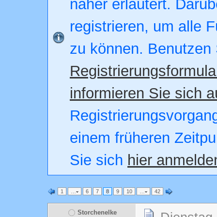
näher erläutert. Darüb
registrieren, um alle 
zu können. Benutzen 
Registrierungsformula
informieren Sie sich a
Registrierungsvorgang.
einem früheren Zeitpu
Sie sich
hier anmelde
1
…
6
7
8
9
10
…
42
Storchenelke