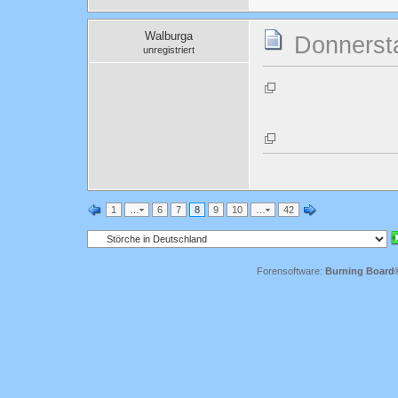
Walburga
Donnersta
unregistriert
1
…
6
7
8
9
10
…
42
Forensoftware:
Burning Board® 