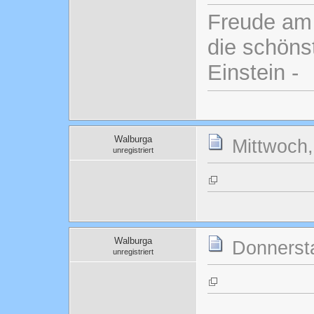
Freude am 
die schönst
Einstein -
Walburga
Mittwoch,
unregistriert
Walburga
Donnersta
unregistriert