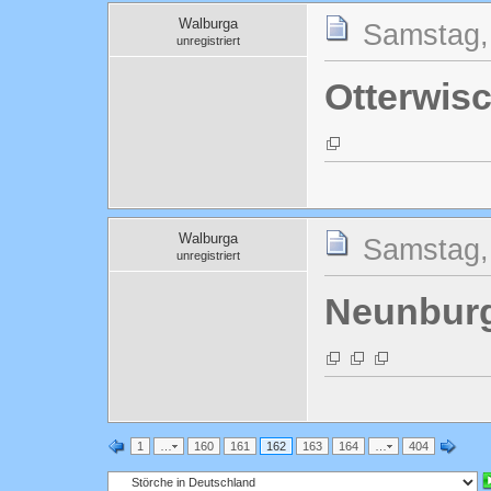
Walburga
Samstag, 
unregistriert
Otterwis
Walburga
Samstag, 
unregistriert
Neunbur
1
…
160
161
162
163
164
…
404