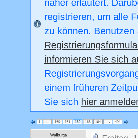
näher erläutert. Darüb
registrieren, um alle 
zu können. Benutzen 
Registrierungsformula
informieren Sie sich a
Registrierungsvorgang.
einem früheren Zeitpu
Sie sich
hier anmelde
1
…
160
161
162
163
164
…
404
Walburga