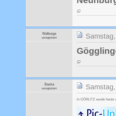
Neunbur
Walburga
Samstag, 
unregistriert
Göggling
Baska
Samstag, 
unregistriert
In GÖRLITZ wurde heute 