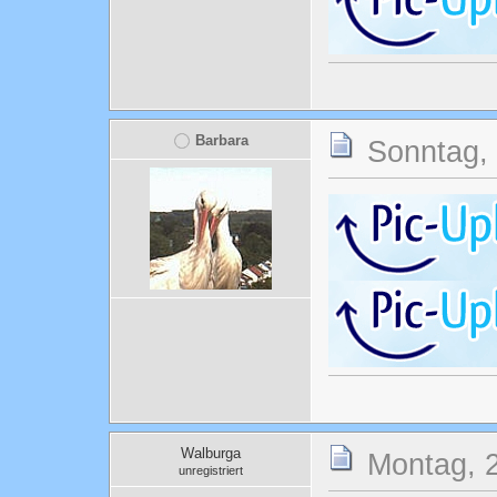
Barbara
Sonntag, 
Walburga
Montag, 2
unregistriert