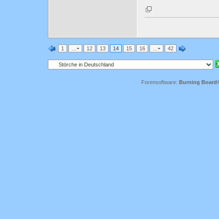
1
…
12
13
14
15
16
…
42
Forensoftware:
Burning Board® 