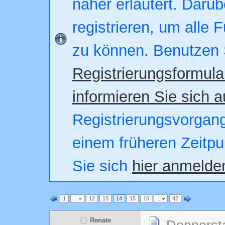
näher erläutert. Darüb
registrieren, um alle 
zu können. Benutzen 
Registrierungsformula
informieren Sie sich a
Registrierungsvorgang.
einem früheren Zeitpu
Sie sich
hier anmelde
1
…
12
13
14
15
16
…
42
Renate