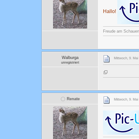
Hallo!
Freude am Schauen u
Walburga
Mittwoch, 9. Mai
unregistriert
Renate
Mittwoch, 9. Mai