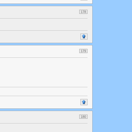
178
179
180