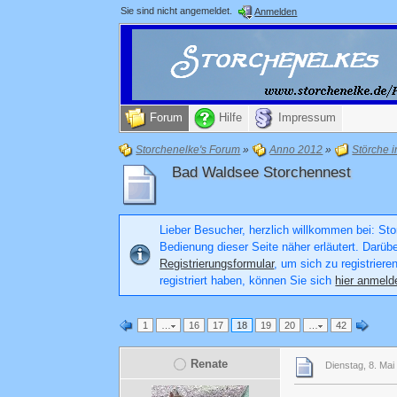
Sie sind nicht angemeldet.
Anmelden
Forum
Hilfe
Impressum
Storchenelke's Forum
»
Anno 2012
»
Störche 
Bad Waldsee Storchennest
Lieber Besucher, herzlich willkommen bei: Stor
Bedienung dieser Seite näher erläutert. Darüb
Registrierungsformular
, um sich zu registriere
registriert haben, können Sie sich
hier anmeld
1
…
16
17
18
19
20
…
42
Renate
Dienstag, 8. Mai