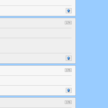
174
175
176