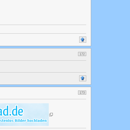
172
173