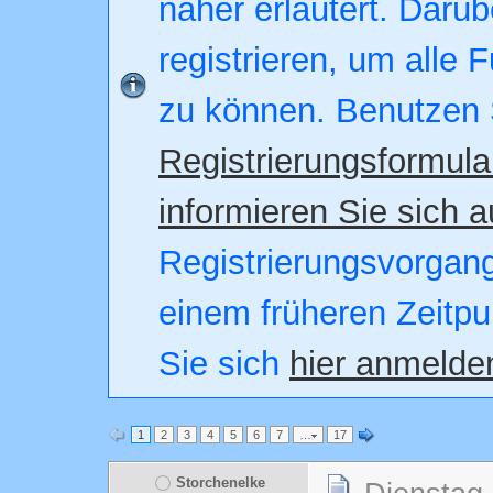
näher erläutert. Darüb
registrieren, um alle 
zu können. Benutzen 
Registrierungsformula
informieren Sie sich a
Registrierungsvorgang.
einem früheren Zeitpu
Sie sich
hier anmelde
1
2
3
4
5
6
7
…
17
Storchenelke