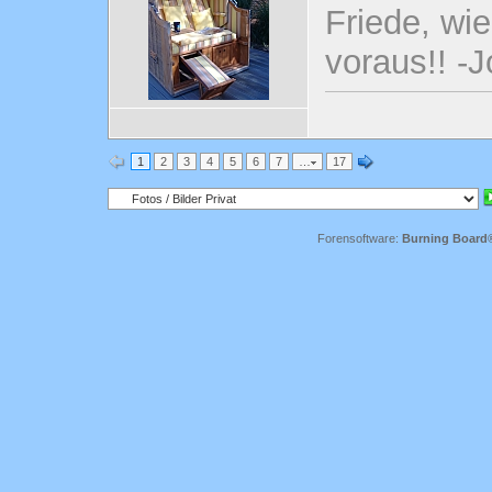
Friede, wi
voraus!! -
1
2
3
4
5
6
7
…
17
Forensoftware:
Burning Board® 