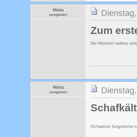
Milota
Dienstag,
unregistriert
Zum erste
Der Altstorch verliess er
Milota
Dienstag,
unregistriert
Schafkäl
(Schweizer Jungstörche ru