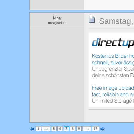
Nina
Samstag, 
unregistriert
1
…
5
6
7
8
9
…
17