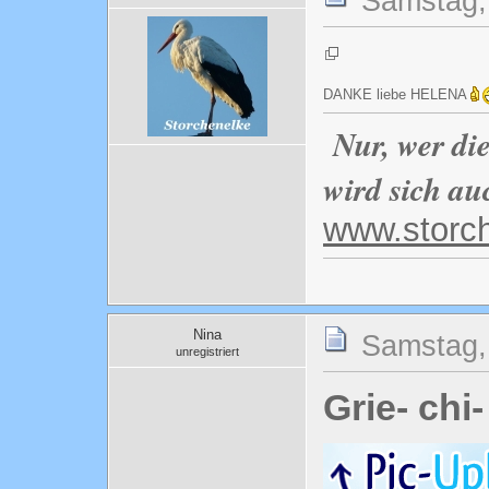
Samstag, 
DANKE liebe HELENA
Nur, wer di
wird sich au
www.storc
Nina
Samstag, 
unregistriert
Grie- chi-