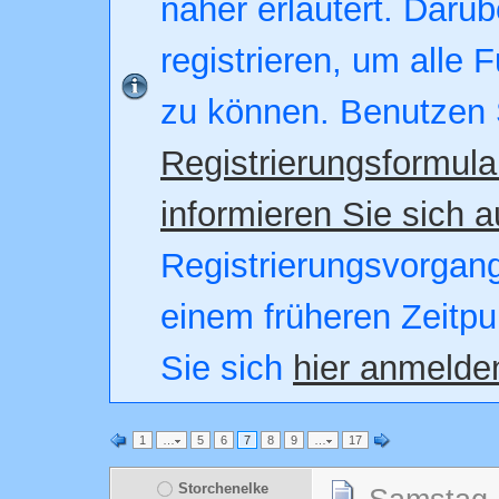
näher erläutert. Darüb
registrieren, um alle 
zu können. Benutzen 
Registrierungsformula
informieren Sie sich a
Registrierungsvorgang.
einem früheren Zeitpu
Sie sich
hier anmelde
1
…
5
6
7
8
9
…
17
Storchenelke