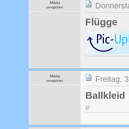
Milota
Donnersta
unregistriert
Flügge
Milota
Freitag, 
unregistriert
Ballkleid