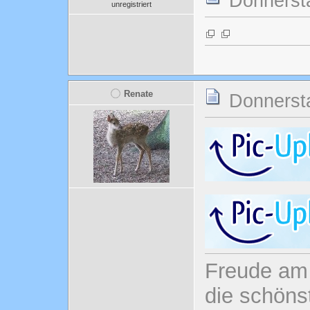
Donnersta
unregistriert
Renate
Donnersta
Freude am 
die schönst