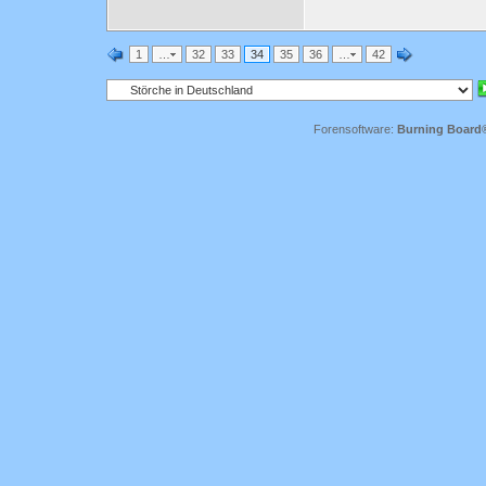
1
…
32
33
34
35
36
…
42
Forensoftware:
Burning Board® 