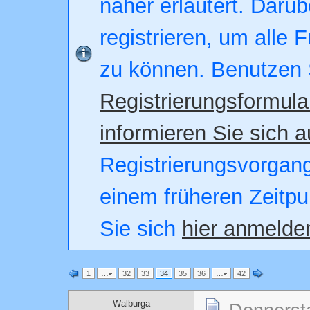
näher erläutert. Darüb
registrieren, um alle 
zu können. Benutzen 
Registrierungsformula
informieren Sie sich a
Registrierungsvorgang.
einem früheren Zeitpu
Sie sich
hier anmelde
1
…
32
33
34
35
36
…
42
Walburga