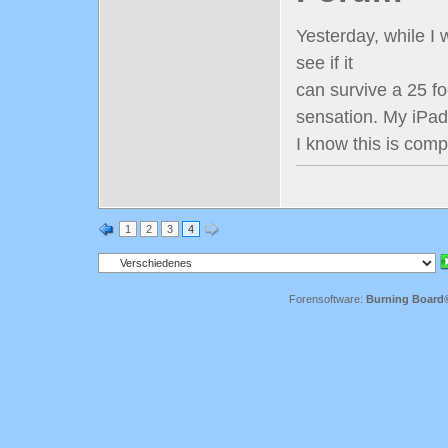
Yesterday, while I 
see if it
can survive a 25 fo
sensation. My iPad
I know this is comp
1
2
3
4
Forensoftware:
Burning Board® 