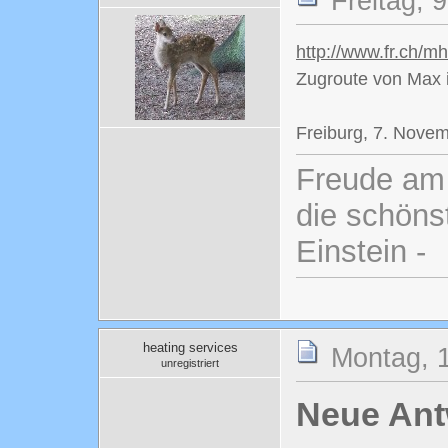
Freitag, 
http://www.fr.ch/
Zugroute von Max 
Freiburg, 7. Nove
Freude am 
die schönst
Einstein -
heating services
Montag, 1
unregistriert
Neue Antw