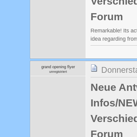
Verschie
Forum
Remarkable! Its ac
idea regarding from
grand opening flyer
Donnersta
unregistriert
Neue Antw
Infos/NE
Verschie
Forum