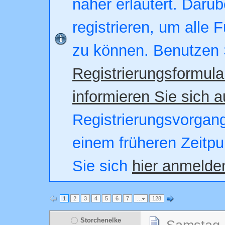
näher erläutert. Darüb
registrieren, um alle 
zu können. Benutzen 
Registrierungsformula
informieren Sie sich a
Registrierungsvorgang.
einem früheren Zeitpu
Sie sich
hier anmelde
1
2
3
4
5
6
7
…
128
Storchenelke