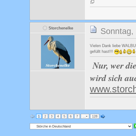
Storchenelke
Sonntag, 
Vielen Dank liebe WALBU
gefüllt hast!!!
Nur, wer di
wird sich au
www.storc
1
2
3
4
5
6
7
…
128