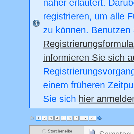
näher erläutert. Darüb
registrieren, um alle 
zu können. Benutzen 
Registrierungsformula
informieren Sie sich a
Registrierungsvorgang.
einem früheren Zeitpu
Sie sich
hier anmelde
1
2
3
4
5
6
7
…
73
Storchenelke