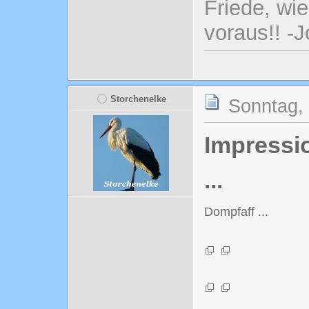
Friede, wi
voraus!! -
Storchenelke
Sonntag, 
Impressi
...
Dompfaff ...