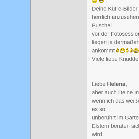
.
Deine KüFe-Bilder 
herrlich anzusehen
Puschel
vor der Fotosessi
liegen ja dermaßen
ankommt
Viele liebe Knudde
Liebe
Helena,
aber auch Deine I
wenn ich das weiße
es so
unberührt im Garten
Elstern beraten si
wird.