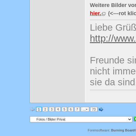
Weitere Bilder von
hier.
(<---rot kli
Liebe Grüß
http://www
Freunde si
nicht imme
sie da sind
1
2
3
4
5
6
7
…
73
Forensoftware:
Burning Board® 