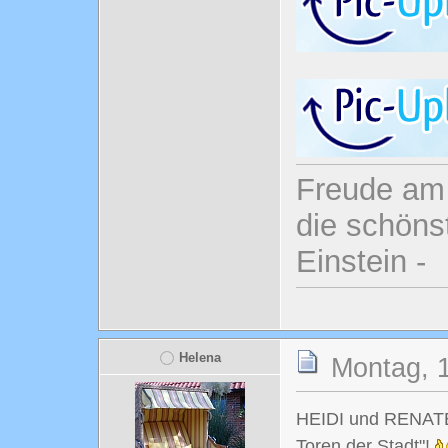
Freude am 
die schönst
Einstein -
Helena
Montag, 1
HEIDI und RENATE 
Toren der Stadt"!