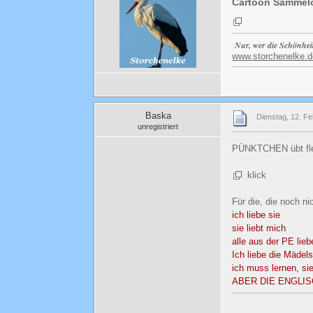
Cartoon Sammel
Nur, wer die Schönhei
www.storchenelke.d
Baska
Dienstag, 12. Fe
unregistriert
PÜNKTCHEN übt fl
klick
Für die, die noch n
ich liebe sie
sie liebt mich
alle aus der PE lie
Ich liebe die Mädels
ich muss lernen, si
ABER DIE ENGLI