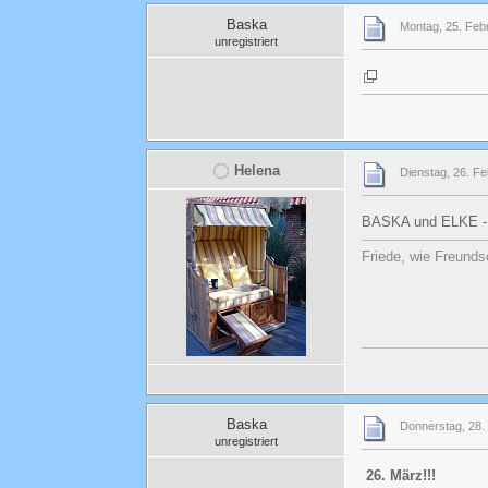
Baska
Montag, 25. Feb
unregistriert
Helena
Dienstag, 26. Fe
BASKA und ELKE 
Friede, wie Freunds
Baska
Donnerstag, 28.
unregistriert
26. März!!!