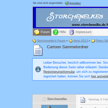
Sie sind nicht angemeldet.
Anmelden
Forum
Hilfe
Impressum
Storchenelke's Forum
»
Anno 2013
»
Fotos / Bi
Cartoon Sammelordner
Lieber Besucher, herzlich willkommen bei: Stor
Bedienung dieser Seite näher erläutert. Darüb
Registrierungsformular
, um sich zu registriere
registriert haben, können Sie sich
hier anmeld
Storchenelke
Samstag, 9. Feb