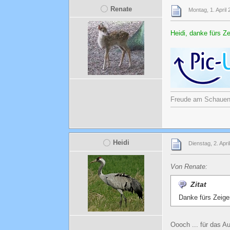
Renate
Montag, 1. April
Heidi, danke fürs 
Freude am Schauen u
Heidi
Dienstag, 2. Apri
Von Renate:
Zitat
Danke fürs Zeig
Oooch ... für das A