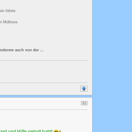
in führte.
n Müllrose.
anderem auch von der ...
63
rd und Hilfe geholt habt!