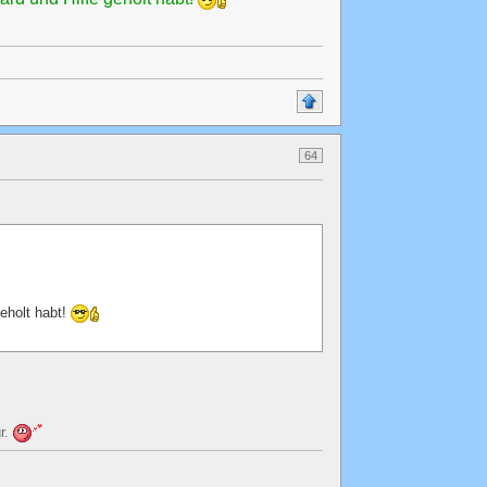
64
eholt habt!
ür.