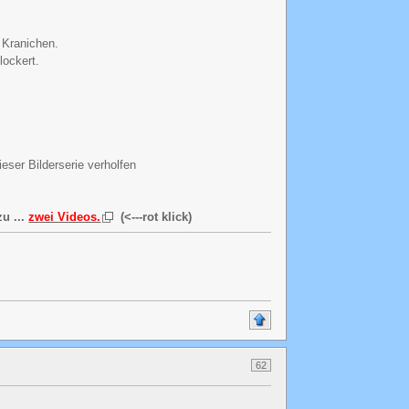
 Kranichen.
lockert.
eser Bilderserie verholfen
u ...
zwei Videos.
(<---rot klick)
62