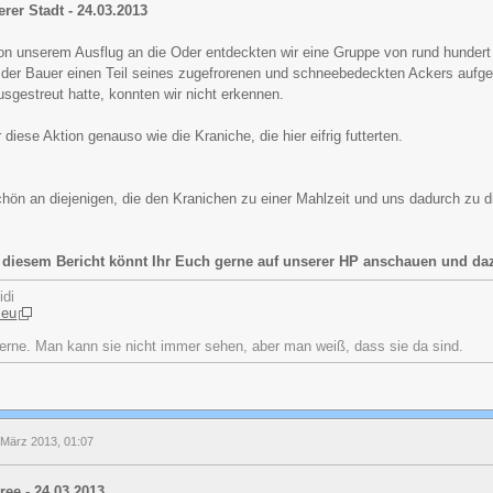
rer Stadt - 24.03.2013
on unserem Ausflug an die Oder entdeckten wir eine Gruppe von rund hundert
e der Bauer einen Teil seines zugefrorenen und schneebedeckten Ackers aufge
usgestreut hatte, konnten wir nicht erkennen.
 diese Aktion genauso wie die Kraniche, die hier eifrig futterten.
ön an diejenigen, die den Kranichen zu einer Mahlzeit und uns dadurch zu di
n diesem Bericht könnt Ihr Euch gerne auf unserer HP anschauen und daz
idi
.eu
erne. Man kann sie nicht immer sehen, aber man weiß, dass sie da sind.
 März 2013, 01:07
ee - 24.03.2013