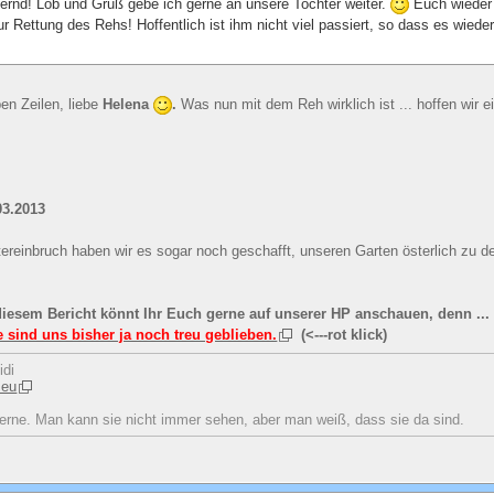
Bernd! Lob und Gruß gebe ich gerne an unsere Tochter weiter.
Euch wieder 
ur Rettung des Rehs! Hoffentlich ist ihm nicht viel passiert, so dass es wied
ben Zeilen, liebe
Helena
.
Was nun mit dem Reh wirklich ist ... hoffen wir 
03.2013
tereinbruch haben wir es sogar noch geschafft, unseren Garten österlich zu de
diesem Bericht könnt Ihr Euch gerne auf unserer HP anschauen, denn ...
 sind uns bisher ja noch treu geblieben.
(<---rot klick)
idi
.eu
erne. Man kann sie nicht immer sehen, aber man weiß, dass sie da sind.