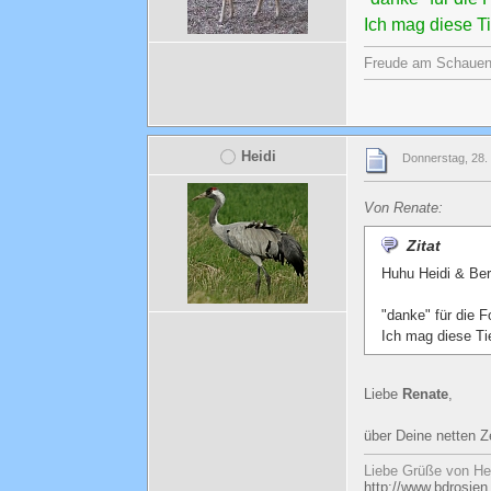
Ich mag diese T
Freude am Schauen u
Heidi
Donnerstag, 28.
Von Renate:
Zitat
Huhu Heidi & Ber
"danke" für die 
Ich mag diese Ti
Liebe
Renate
,
über Deine netten Z
Liebe Grüße von He
http://www.bdrosien