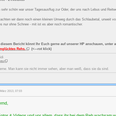
h sehr schön war unser Tagesausflug zur Oder, der uns nach Lebus und Reitwe
machten wir dann noch einen kleinen Umweg durch das Schlaubetal, unweit vo
es nur ohne Schnee - mit ist es aber noch romantischer.
 diesem Bericht könnt Ihr Euch gerne auf unserer HP anschauen, unter 
unglücktes Rehs.
(<---rot klick)
idi
.eu
erne. Man kann sie nicht immer sehen, aber man weiß, dass sie da sind.
 März 2013, 07:03
ernd,
 Fotos & Videos und vor allem, dass ihr bei dem Reh wachsam wa