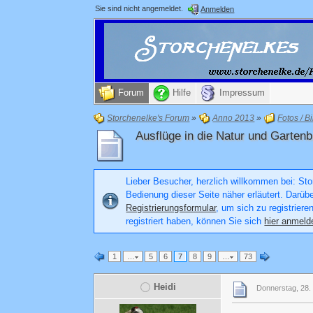
Sie sind nicht angemeldet.
Anmelden
Forum
Hilfe
Impressum
Storchenelke's Forum
»
Anno 2013
»
Fotos / Bi
Ausflüge in die Natur und Gartenb
Lieber Besucher, herzlich willkommen bei: Stor
Bedienung dieser Seite näher erläutert. Darüb
Registrierungsformular
, um sich zu registriere
registriert haben, können Sie sich
hier anmeld
1
…
5
6
7
8
9
…
73
Heidi
Donnerstag, 28.