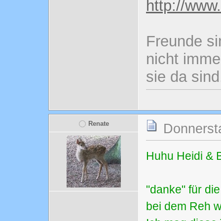
http://www
Freunde si
nicht imme
sie da sind
Renate
Donnersta
Huhu Heidi & 
"danke" für di
bei dem Reh w