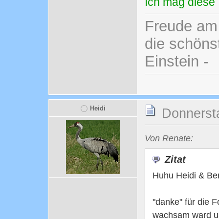
Ich mag diese 
Freude am 
die schönst
Einstein -
Heidi
Donnersta
Von Renate:
Zitat
Huhu Heidi & Be
"danke" für die 
wachsam ward un