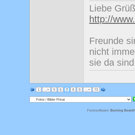
Liebe Grüß
http://www
Freunde si
nicht imme
sie da sind
1
…
5
6
7
8
9
…
73
Forensoftware:
Burning Board® 