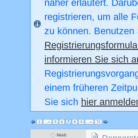
näher erläutert. Darüb
registrieren, um alle 
zu können. Benutzen 
Registrierungsformula
informieren Sie sich a
Registrierungsvorgang.
einem früheren Zeitpu
Sie sich
hier anmelde
1
…
5
6
7
8
9
…
73
Heidi