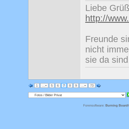
Liebe Grüß
http://www
Freunde si
nicht imme
sie da sind
1
…
5
6
7
8
9
…
73
Forensoftware:
Burning Board® 