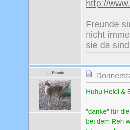
http://www
Freunde si
nicht imme
sie da sind
Renate
Donnersta
Huhu Heidi & 
"danke" für di
bei dem Reh w