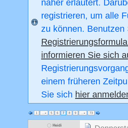
näher erläutert. Darüb
registrieren, um alle 
zu können. Benutzen 
Registrierungsformula
informieren Sie sich a
Registrierungsvorgang.
einem früheren Zeitpu
Sie sich
hier anmelde
1
…
5
6
7
8
9
…
73
Heidi