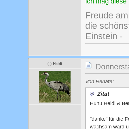
Ich mag diese 
Freude am 
die schönst
Einstein -
Heidi
Donnersta
Von Renate:
Zitat
Huhu Heidi & Be
"danke" für die 
wachsam ward un