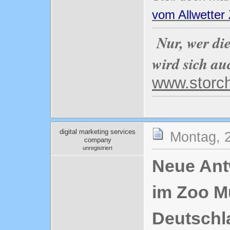
vom Allwetter
Nur, wer di
wird sich au
www.storc
digital marketing services
Montag, 
company
unregistriert
Neue Antw
im Zoo Mü
Deutschl