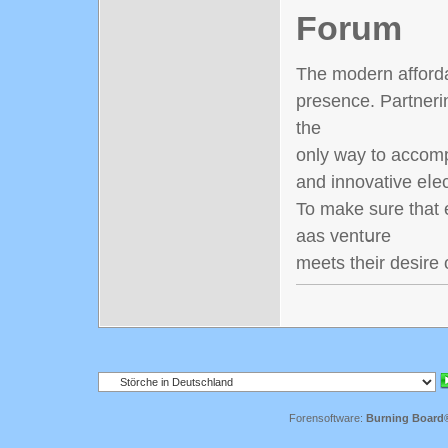
Forum
The modern afforda
presence. Рartnerin
the
only way to accomp
and innovative eⅼec
To make sure that 
aas ventսre
meets their desіre 
Forensoftware:
Burning Board® 