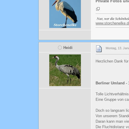
Private Fotos un
Nur, wer die Schönhei
www.storchenelke.d
Heidi
Montag, 13. Jan
Herzlichen Dank für
Berliner Umland - 
Tolle Lichtverhältn
Eine Gruppe von ca
Doch so langsam lic
Von unserem Standor
Daran kann man viel
Die Fluchtdistanz v