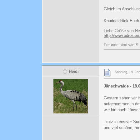
Gleich im Anschluss
Knuddeldrück Euch 
Liebe Grüße von He
http://www.bdrosien
Freunde sind wie St
Heidi
Sonntag, 19. Ja
Jänschwalde - 18.
Gestern sahen wir i
aufgenommen in der 
wie hin nach Jänsc
Trotz intensiver Su
und viel schöne, m