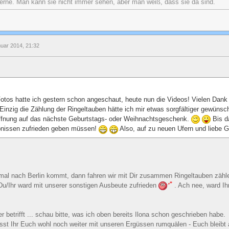
erne. Man kann sie nicht immer sehen, aber man weiß, dass sie da sind.
nuar 2014, 21:32
 Fotos hatte ich gestern schon angeschaut, heute nun die Videos! Vielen Dank
Einzig die Zählung der Ringeltauben hätte ich mir etwas sorgfältiger gewünsc
offnung auf das nächste Geburtstags- oder Weihnachtsgeschenk.
Bis da
bnissen zufrieden geben müssen!
Also, auf zu neuen Ufern und liebe 
 mal nach Berlin kommt, dann fahren wir mit Dir zusammen Ringeltauben zäh
Du/Ihr ward mit unserer sonstigen Ausbeute zufrieden
. Ach nee, ward Ihr
 betrifft ... schau bitte, was ich oben bereits Ilona schon geschrieben habe.
t Ihr Euch wohl noch weiter mit unseren Ergüssen rumquälen - Euch bleibt 