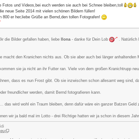
e Fotos und Videos,bei euch werden sie auch bei Schnee bleiben,toll
die neue Seite 2014 mit vielen schönen Bildern füllen!
 800 er her,liebe Grüße an Bernd,den tollen Fotografen!
ir die Bilder gefallen haben, liebe
Ilona
- danke für Dein Lob
. Natürlic
 macht den Kranichen nichts aus. Ob sie aber auch bei länger anhaltenden M
 kommen sie ja nicht an ihr Futter ran. Viele von dem großen Kranichtrupp neu
h
hnen, dass es nun Frost gibt. Ob sie inzwischen schon allesamt weg sind, da
der freundlicher werden, damit Bernd fotografieren kann.
... das wird wohl ein Traum bleiben, denn dafür wäre ein ganzer Batzen Geld zu
nnen wir ja bald mal im Lotto - drei Richtige hatten wir ja schon in diesem Jah
idi
.eu