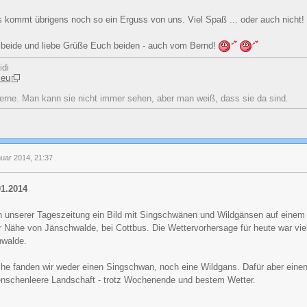
 kommt übrigens noch so ein Erguss von uns. Viel Spaß ... oder auch nicht
beide und liebe Grüße Euch beiden - auch vom Bernd!
idi
.eu
erne. Man kann sie nicht immer sehen, aber man weiß, dass sie da sind.
nuar 2014, 21:37
01.2014
n unserer Tageszeitung ein Bild mit Singschwänen und Wildgänsen auf einem
Nähe von Jänschwalde, bei Cottbus. Die Wettervorhersage für heute war viel
hwalde.
che fanden wir weder einen Singschwan, noch eine Wildgans. Dafür aber eine
enschenleere Landschaft - trotz Wochenende und bestem Wetter.