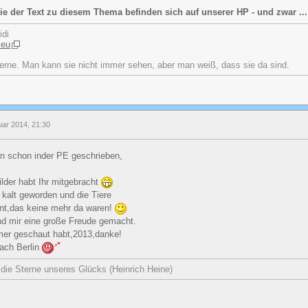
ie der Text zu diesem Thema befinden sich auf unserer HP - und zwar ..
idi
.eu
erne. Man kann sie nicht immer sehen, aber man weiß, dass sie da sind.
uar 2014, 21:30
ern schon inder PE geschrieben,
lder habt Ihr mitgebracht
r kalt geworden und die Tiere
nt,das keine mehr da waren!
nd mir eine große Freude gemacht.
mmer geschaut habt,2013,danke!
nach Berlin
n die Sterne unseres Glücks (Heinrich Heine)