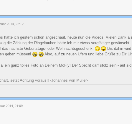
nuar 2014, 22:12
tos hatte ich gestern schon angeschaut, heute nun die Videos! Vielen Dank al
zig die Zählung der Ringeltauben hätte ich mir etwas sorgfältiger gewünscht!
auf das nächste Geburtstags- oder Weihnachtsgeschenk.
Bis dahin wird 
eden geben müssen!
Also, auf zu neuen Ufern und liebe Grüße zu Dir 
l ein ganz tolles Foto an Deinem McFly! Der Specht darf stolz sein - auf s
chaft, setzt Achtung voraus!! -Johannes von Müller-
nuar 2014, 21:09