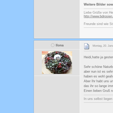
Weitere Bilder sow
Liebe Grüße von He
http://www.bdrosien
Freunde sind wie St
Ilona
Montag, 20. Jan
Heidi,hatte ja gest
Sehr schöne Naturbi
aber nun ist es seh
haben es wohl geah
Aber Ihr habt uns u
das ihr so lange i
Einen lieben Gruß 
In uns selbst liege