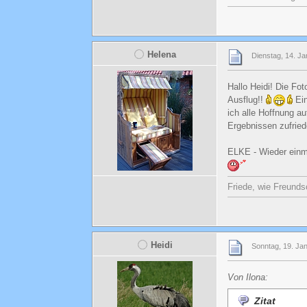
Helena
Dienstag, 14. Ja
Hallo Heidi! Die Fo
Ausflug!!
Ein
ich alle Hoffnung 
Ergebnissen zufri
ELKE - Wieder einma
Friede, wie Freunds
Heidi
Sonntag, 19. Ja
Von Ilona:
Zitat