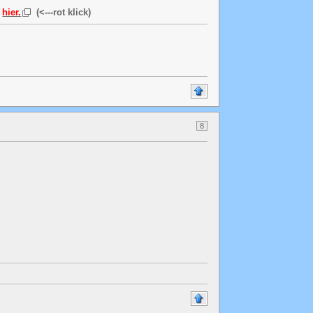
.
hier.
(<---rot klick)
8