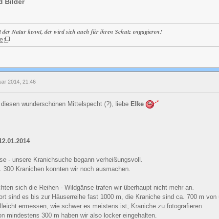
d Bilder
t der Natur kennt, der wird sich auch für ihren Schutz engagieren!
e
uar 2014, 21:46
 diesen wunderschönen Mittelspecht (?), liebe
Elke
12.01.2014
isse - unsere Kranichsuche begann verheißungsvoll.
. 300 Kranichen konnten wir noch ausmachen.
hten sich die Reihen - Wildgänse trafen wir überhaupt nicht mehr an.
t sind es bis zur Häuserreihe fast 1000 m, die Kraniche sind ca. 700 m von 
leicht ermessen, wie schwer es meistens ist, Kraniche zu fotografieren.
on mindestens 300 m haben wir also locker eingehalten.