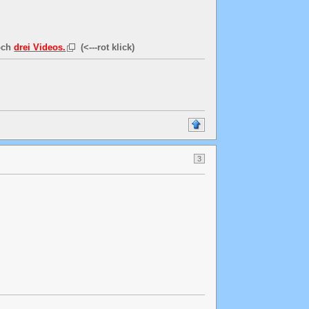
noch
drei Videos.
(<---rot klick)
3