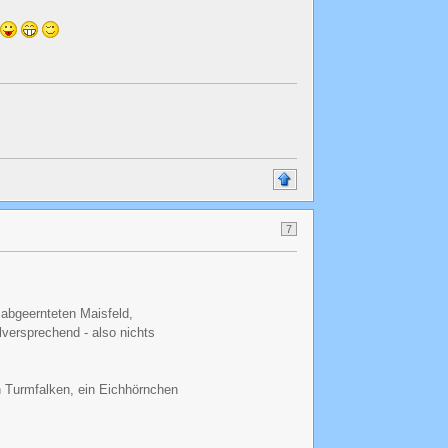
!
7
 abgeernteten Maisfeld,
versprechend - also nichts
n Turmfalken, ein Eichhörnchen