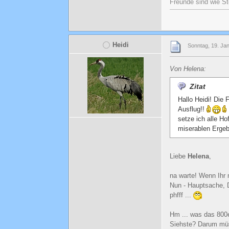
Freunde sind wie St
Heidi
Sonntag, 19. Ja
Von Helena:
Zitat
Hallo Heidi! Die
Ausflug!!
setze ich alle H
miserablen Erge
Liebe
Helena
,
na warte! Wenn Ihr
Nun - Hauptsache, 
phfff ...
Hm ... was das 800er
Siehste? Darum müss