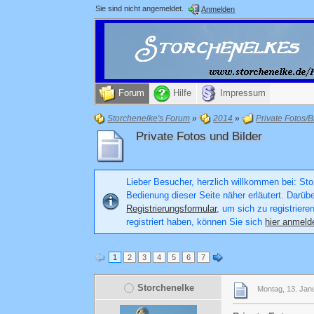
Sie sind nicht angemeldet.
Anmelden
Forum
Hilfe
Impressum
Storchenelke's Forum
»
2014
»
Private Fotos/B
Private Fotos und Bilder
Lieber Besucher, herzlich willkommen bei: Stor
Bedienung dieser Seite näher erläutert. Darüb
Registrierungsformular
, um sich zu registriere
registriert haben, können Sie sich
hier anmeld
1
2
3
4
5
6
7
Storchenelke
Montag, 13. Jan