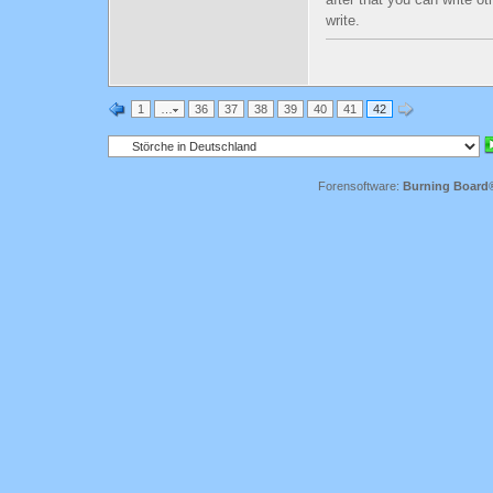
write.
1
…
36
37
38
39
40
41
42
Forensoftware:
Burning Board® 