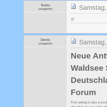
Baska
Samstag, 
unregistriert
Dennis
Samstag,
unregistriert
Neue Antw
Waldsee 
Deutschl
Forum
Post writing is also a exci
after that you can write ot