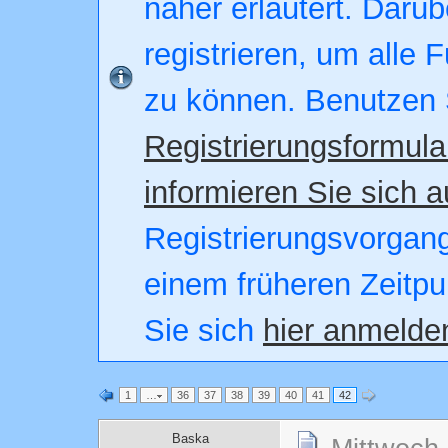
näher erläutert. Darüb
registrieren, um alle 
zu können. Benutzen 
Registrierungsformula
informieren Sie sich a
Registrierungsvorgang.
einem früheren Zeitpu
Sie sich
hier anmelde
1
…
36
37
38
39
40
41
42
Baska