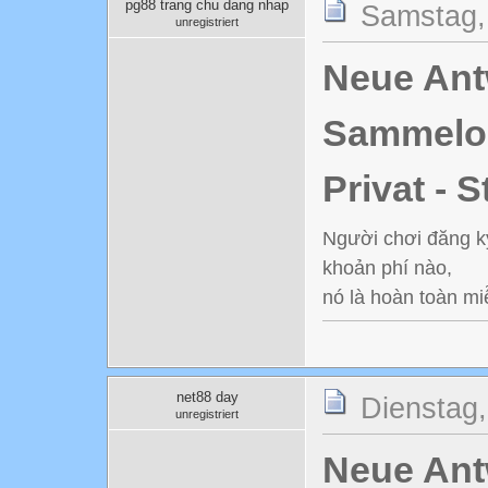
pg88 trang chu dang nhap
Samstag,
unregistriert
Neue Antw
Sammelord
Privat - 
Người chơi đăng ký 
khoản phí nào,
nó là hoàn toàn mi
net88 day
Dienstag
unregistriert
Neue Antw