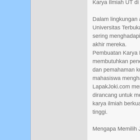
Karya Ilmiah UT d
Dalam lingkungan 
Universitas Terbuk
sering menghadapi
akhir mereka.
Pembuatan Karya Il
membutuhkan penel
dan pemahaman kua
mahasiswa menghad
LapakJoki.com men
dirancang untuk 
karya ilmiah berkua
tinggi.
Mengapa Memilih J