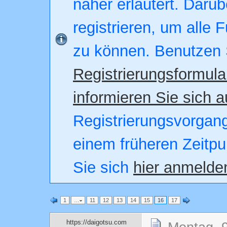
näher erläutert. Darüb
registrieren, um alle 
zu können. Benutzen 
Registrierungsformula
informieren Sie sich a
Registrierungsvorgang.
einem früheren Zeitpu
Sie sich
hier anmelde
1
…
11
12
13
14
15
16
17
https://daigotsu.com