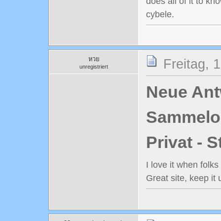
does all of it to 
cybele.
หวย
Freitag, 
unregistriert
Neue Antw
Sammelord
Privat - 
I love it when folk
Great site, keep it 