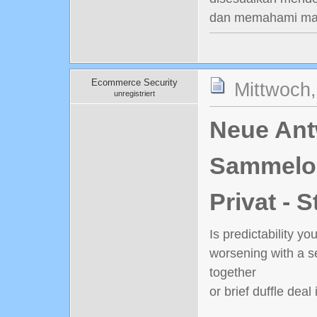
dan memahami mate
Ecommerce Security
Mittwoch
unregistriert
Neue Antw
Sammelord
Privat - 
Is predictability 
worsening with a s
together
or brief duffle dea