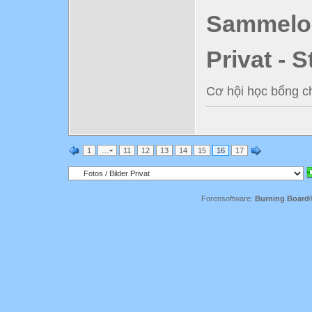
Sammelord
Privat - 
Cơ hội học bổng ch
1
…
11
12
13
14
15
16
17
Forensoftware:
Burning Board® 