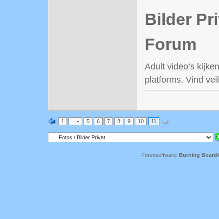
Bilder Pr
Forum
Adult video’s kijke
platforms. Vind ve
1
…
5
6
7
8
9
10
11
Forensoftware:
Burning Board® 