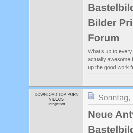
Bastelbil
Bilder Pr
Forum
What's up to every 
actually awesome f
up the good work f
DOWNLOAD TOP PORN
Sonntag, 
VIDEOS
unregistriert
Neue Antw
Bastelbil