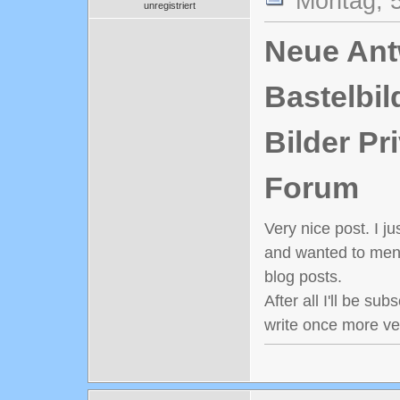
Montag, 5
unregistriert
Neue Antw
Bastelbil
Bilder Pr
Forum
Very nice post. I 
and wanted to ment
blog posts.
After all I'll be su
write once more ve