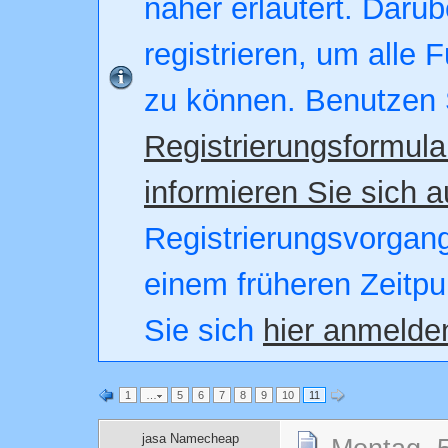
näher erläutert. Darüb
registrieren, um alle 
zu können. Benutzen 
Registrierungsformula
informieren Sie sich a
Registrierungsvorgang.
einem früheren Zeitpu
Sie sich
hier anmelde
1
…
5
6
7
8
9
10
11
jasa Namecheap