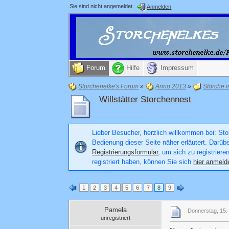
Sie sind nicht angemeldet.
Anmelden
Forum
Hilfe
Impressum
Storchenelke's Forum
»
Anno 2013
»
Störche 
Willstätter Storchennest
Lieber Besucher, herzlich willkommen bei: Stor
Bedienung dieser Seite näher erläutert. Darüb
Registrierungsformular
, um sich zu registriere
registriert haben, können Sie sich
hier anmeld
1
2
3
4
5
6
7
8
9
Pamela
Donnerstag, 15. 
unregistriert