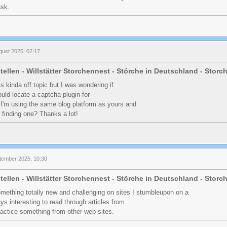
ask.
gust 2025, 02:17
tellen - Willstätter Storchennest - Störche in Deutschland - Stor
s kinda off topic but I was wondering if
uld locate a captcha plugin for
'm using the same blog platform as yours and
 finding one? Thanks a lot!
ptember 2025, 10:30
tellen - Willstätter Storchennest - Störche in Deutschland - Stor
something totally new and challenging on sites I stumbleupon on a
ays interesting to read through articles from
ractice something from other web sites.