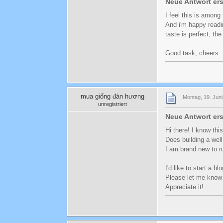
Neue Antwort ers
I feel this is among
And i'm happy readin
taste is perfect, the 
Good task, cheers
mua giống đàn hương
Montag, 19. Juni
unregistriert
Neue Antwort ers
Hi there! I know this
Does building a wel
I am brand new to ru
I'd like to start a 
Please let me know 
Appreciate it!