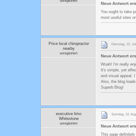
unregistriert
Neue Antwort ers
You ought to take pa
most useful sites on
Price local chiropractor
Dienstag, 15. Ju
nearby
unregistriert
Neue Antwort ers
Woah! I'm really enj
It's simple, yet effe
and visual appeal. I
Also, the blog load
Superb Blog!
executive limo
Sonntag, 10. Aug
Whitestone
unregistriert
Neue Antwort ers
This page definitely