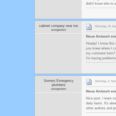
didn't know who to 
cabinet company near me
Dienstag, 26. Au
unregistriert
Neue Antwort ers
Howdy! I know this i
you knew where I co
my comment form? I
I'm having problems
Somers Emergency
Dienstag, 9. Se
plumbers
unregistriert
Neue Antwort ers
Nice post. I learn 
daily basis. It's alw
other authors and p