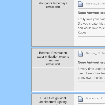
slot gacor terpercaya
Samstag, 24. Au
unregistriert
Neue Antwort ers
I truly love your bl
Did you create this
and would love to le
Kudos!
Bedrock Restoration
Dienstag, 10. Ju
water mitigation experts
near me
Neue Antwort ers
unregistriert
I every time used t
user of web thus fro
or reviews, thanks 
PF&A Design local
Donnerstag, 12. 
architectural lighting