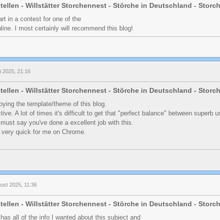
tellen - Willstätter Storchennest - Störche in Deutschland - Stor
rt in a contest for one of the
line. I most certainly will recommend this blog!
li 2025, 21:16
tellen - Willstätter Storchennest - Störche in Deutschland - Stor
oying the template/theme of this blog.
ctive. A lot of times it's difficult to get that "perfect balance" between superb u
 must say you've done a excellent job with this.
s very quick for me on Chrome.
ust 2025, 11:36
tellen - Willstätter Storchennest - Störche in Deutschland - Stor
 has all of the info I wanted about this subject and