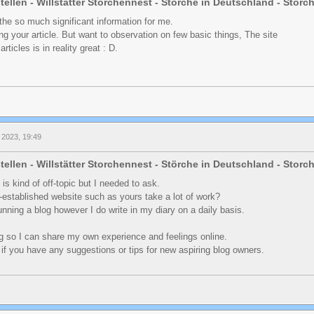
tellen - Willstätter Storchennest - Störche in Deutschland - Stor
 the so much significant information for me.
g your article. But want to observation on few basic things, The site
articles is in reality great : D.
 2023, 19:49
tellen - Willstätter Storchennest - Störche in Deutschland - Stor
 is kind of off-topic but I needed to ask.
l-established website such as yours take a lot of work?
nning a blog however I do write in my diary on a daily basis.
blog so I can share my own experience and feelings online.
if you have any suggestions or tips for new aspiring blog owners.