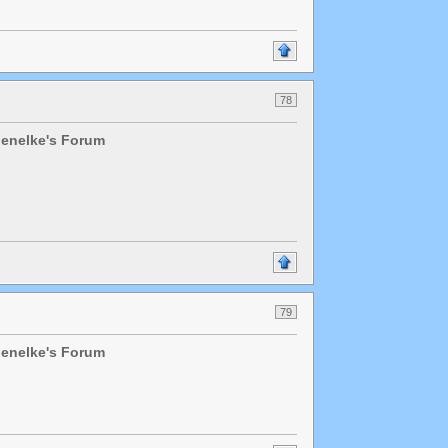
78
chenelke's Forum
79
chenelke's Forum