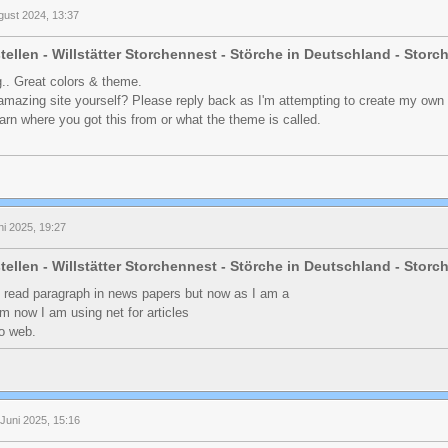
gust 2024, 13:37
tellen - Willstätter Storchennest - Störche in Deutschland - Stor
og.. Great colors & theme.
 amazing site yourself? Please reply back as I'm attempting to create my own
arn where you got this from or what the theme is called.
ni 2025, 19:27
tellen - Willstätter Storchennest - Störche in Deutschland - Stor
o read paragraph in news papers but now as I am a
m now I am using net for articles
to web.
Juni 2025, 15:16