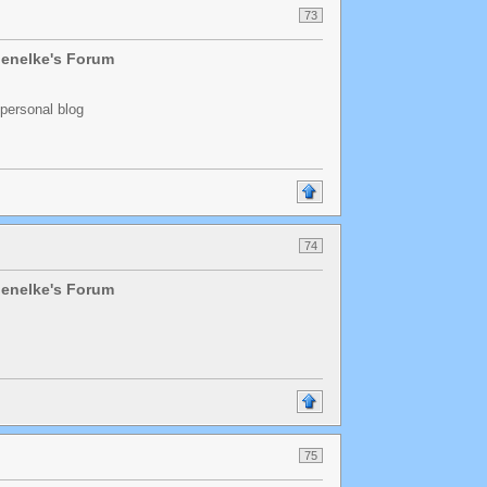
73
chenelke's Forum
 personal blog
74
chenelke's Forum
75