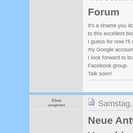
Forum
It's a shame you do
to this excellent bl
I guess for now i'l
my Google account
I look forward to b
Facebook group.
Talk soon!
Elinor
Samstag,
unregistriert
Neue Antw