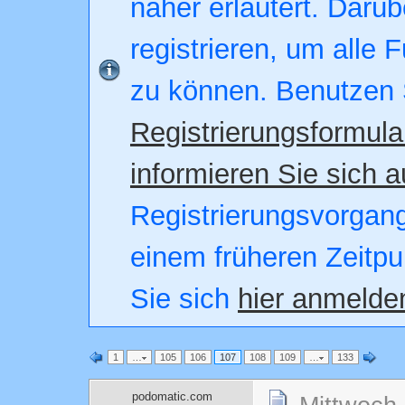
näher erläutert. Darüb
registrieren, um alle 
zu können. Benutzen 
Registrierungsformula
informieren Sie sich a
Registrierungsvorgang.
einem früheren Zeitpu
Sie sich
hier anmelde
1
…
105
106
107
108
109
…
133
podomatic.com