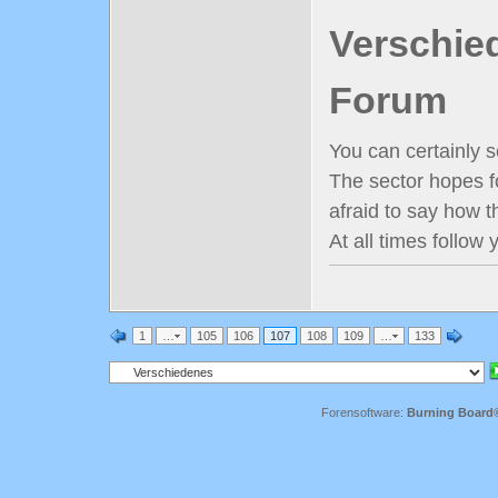
Verschie
Forum
You can certainly s
The sector hopes f
afraid to say how t
At all times follow 
1
…
105
106
107
108
109
…
133
Forensoftware:
Burning Board® 