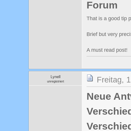
Forum
That is a good tip 
Brief but very prec
A must read post!
Lynell
Freitag, 
unregistriert
Neue Antw
Verschie
Verschie