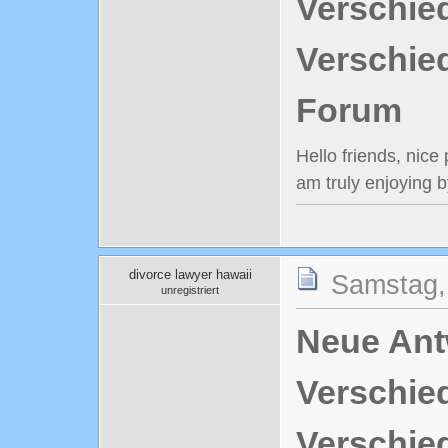
Verschie
Verschie
Forum
Hello friends, nic
am truly enjoying b
divorce lawyer hawaii
Samstag,
unregistriert
Neue Antw
Verschie
Verschie