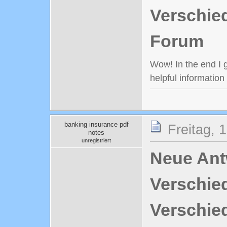
Verschie
Forum
Wow! In the end I g
helpful informatio
banking insurance pdf
Freitag, 
notes
unregistriert
Neue Antw
Verschie
Verschie