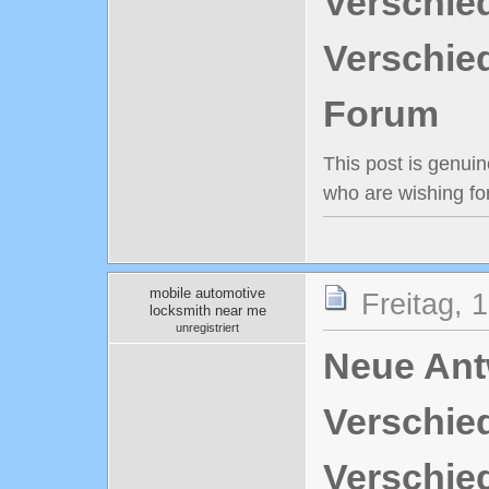
Verschie
Verschie
Forum
This post is genuin
who are wishing fo
mobile automotive
Freitag, 
locksmith near me
unregistriert
Neue Antw
Verschie
Verschie