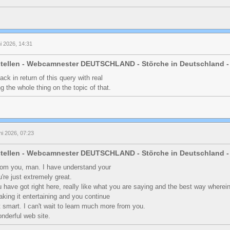
i 2026, 14:31
stellen - Webcamnester DEUTSCHLAND - Störche in Deutschland -
ck in return of this query with real
g the whole thing on the topic of that.
ni 2026, 07:23
stellen - Webcamnester DEUTSCHLAND - Störche in Deutschland -
rom you, man. I have understand your
u're just extremely great.
ou have got right here, really like what you are saying and the best way wherei
aking it entertaining and you continue
it smart. I can't wait to learn much more from you.
onderful web site.