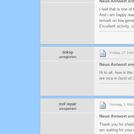
Neue Antwort er
I feel that is one of
And i am happy read
remark on few genera
Excellent activity, 
bokep
Freitag, 27. Feb
unregistriert
Neue Antwort er
Hi to all, how is th
are nice in favor of
roof repair
Sonntag, 1. Mär
unregistriert
Neue Antwort er
Thank you for sharin
am waiting for your