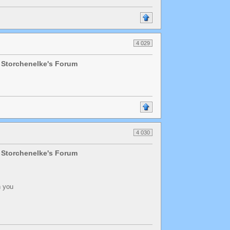
4 029
 Storchenelke's Forum
4 030
 Storchenelke's Forum
n you