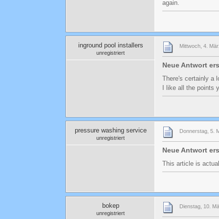
again.
inground pool installers
Mittwoch, 4. Mär
unregistriert
Neue Antwort er
There's certainly a 
I like all the point
pressure washing service
Donnerstag, 5. 
unregistriert
Neue Antwort er
This article is actu
bokep
Dienstag, 10. M
unregistriert