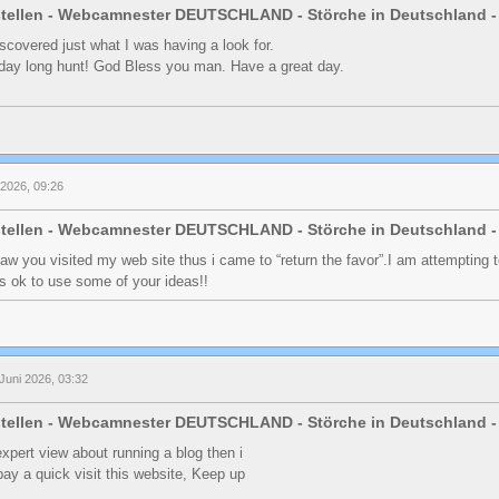
stellen - Webcamnester DEUTSCHLAND - Störche in Deutschland -
 discovered just what I was having a look for.
day long hunt! God Bless you man. Have a great day.
l 2026, 09:26
stellen - Webcamnester DEUTSCHLAND - Störche in Deutschland -
i saw you visited my web site thus i came to “return the favor”.I am attempting 
ts ok to use some of your ideas!!
Juni 2026, 03:32
stellen - Webcamnester DEUTSCHLAND - Störche in Deutschland -
xpert view about running a blog then i
pay a quick visit this website, Keep up