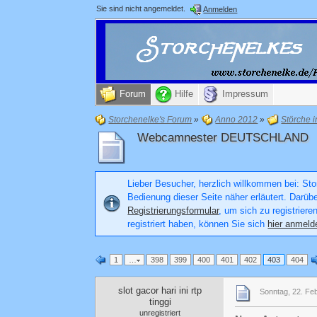
Sie sind nicht angemeldet.
Anmelden
Forum
Hilfe
Impressum
Storchenelke's Forum
»
Anno 2012
»
Störche 
Webcamnester DEUTSCHLAND
Lieber Besucher, herzlich willkommen bei: Stor
Bedienung dieser Seite näher erläutert. Darüb
Registrierungsformular
, um sich zu registriere
registriert haben, können Sie sich
hier anmeld
1
…
398
399
400
401
402
403
404
slot gacor hari ini rtp
Sonntag, 22. Fe
tinggi
unregistriert