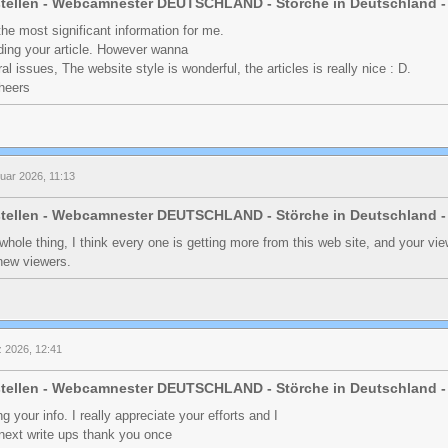
stellen - Webcamnester DEUTSCHLAND - Störche in Deutschland -
 the most significant information for me.
ing your article. However wanna
l issues, The website style is wonderful, the articles is really nice : D.
cheers
ruar 2026, 11:13
stellen - Webcamnester DEUTSCHLAND - Störche in Deutschland -
e whole thing, I think every one is getting more from this web site, and your vi
 new viewers.
z 2026, 12:41
stellen - Webcamnester DEUTSCHLAND - Störche in Deutschland -
g your info. I really appreciate your efforts and I
 next write ups thank you once