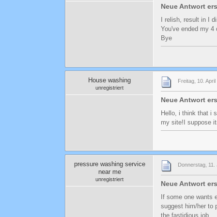
Neue Antwort er
I relish, result in I
You've ended my 4 
Bye
House washing
Freitag, 10. Apri
unregistriert
Neue Antwort er
Hello, i think that 
my site!I suppose i
pressure washing service
Donnerstag, 11. 
near me
unregistriert
Neue Antwort er
If some one wants e
suggest him/her to 
the fastidious job.