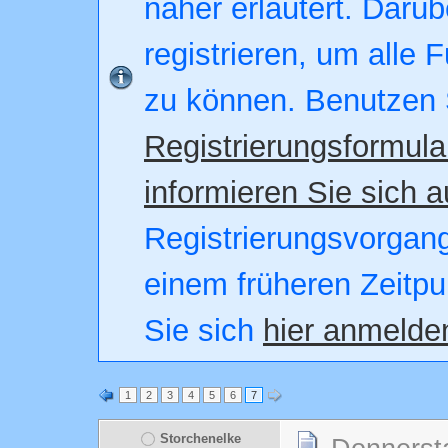
näher erläutert. Darüb
registrieren, um alle 
zu können. Benutzen 
Registrierungsformula
informieren Sie sich a
Registrierungsvorgang.
einem früheren Zeitpu
Sie sich
hier anmelde
1
2
3
4
5
6
7
Storchenelke