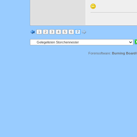
1
2
3
4
5
6
7
Forensoftware:
Burning Board® 