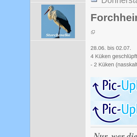
Donnersta
Forchhei
28.06. bis 02.07.
4 Küken geschlüpf
- 2 Küken (nasskal
Nur, wer di