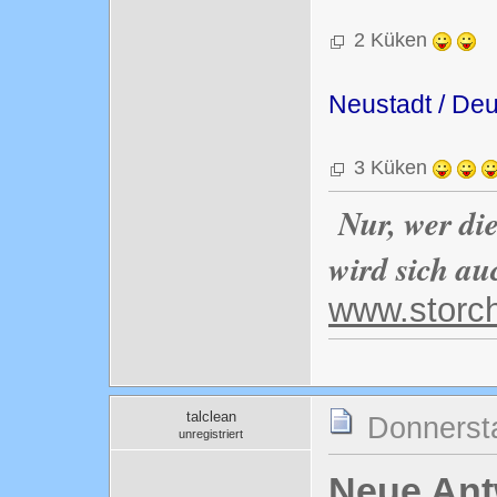
2 Küken
Neustadt / De
3 Küken
Nur, wer di
wird sich au
www.storc
talclean
Donnersta
unregistriert
Neue Antw