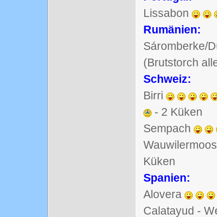
Lissabon
Rumänien:
Sáromberke/D
(Brutstorch al
Schweiz:
Birri
- 2 Küken
Sempach
Wauwilermoos
Küken
Spanien:
Alovera
Calatayud - W