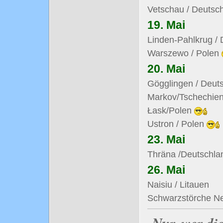
Vetschau / Deutsc
19. Mai
Linden-Pahlkrug /
Warszewo / Polen
20. Mai
Gögglingen / Deut
Markov/Tschechie
Łask/Polen
Ustron / Polen
23. Mai
Thräna /Deutschl
26. Mai
Naisiu / Litauen
Schwarzstörche Nes
Nur, wer di