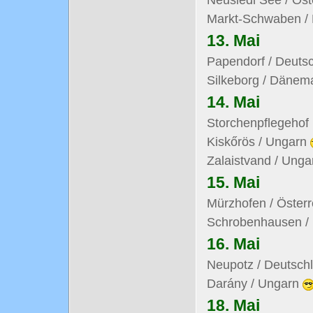
Markt-Schwaben /
13. Mai
Papendorf / Deuts
Silkeborg / Dänem
14. Mai
Storchenpflegehof
Kiskőrös / Ungarn
Zalaistvand / Ung
15. Mai
Mürzhofen / Öster
Schrobenhausen /
16. Mai
Neupotz / Deutsch
Darány / Ungarn
18. Mai