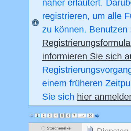
näher erläutert. Darüb
registrieren, um alle 
zu können. Benutzen 
Registrierungsformula
informieren Sie sich a
Registrierungsvorgang.
einem früheren Zeitpu
Sie sich
hier anmelde
1
2
3
4
5
6
7
…
20
Storchenelke