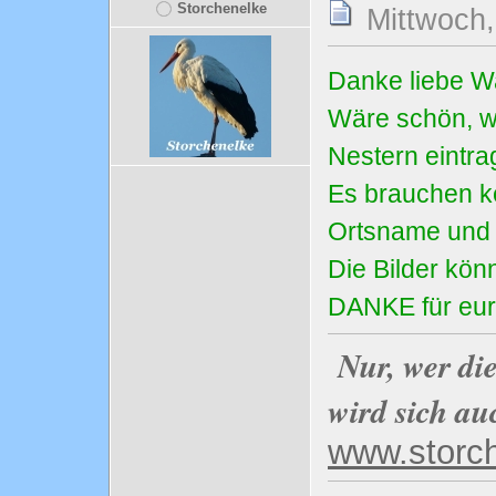
Storchenelke
Mittwoch,
Danke liebe W
Wäre schön, we
Nestern eintra
Es brauchen ke
Ortsname und d
Die Bilder könn
DANKE für eure 
Nur, wer di
wird sich au
www.storc