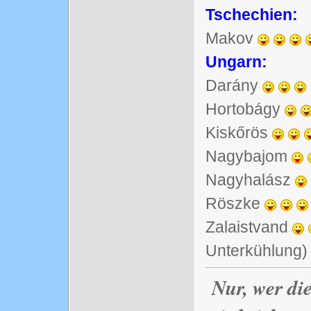
Tschechien:
Makov
Ungarn:
Darány
Hortobágy
Kiskőrös
Nagybajom
Nagyhalász
Röszke
Zalaistvand
Unterkühlung)
Nur, wer di