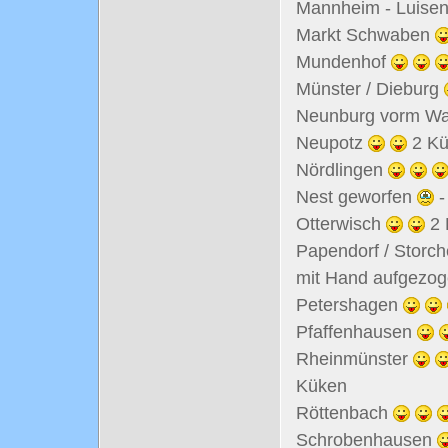
Mannheim - Luise
Markt Schwaben
Mundenhof
Münster / Dieburg
Neunburg vorm W
Neupotz
2 Kü
Nördlingen
Nest geworfen
-
Otterwisch
2 
Papendorf / Storc
mit Hand aufgezo
Petershagen
Pfaffenhausen
Rheinmünster
Küken
Röttenbach
Schrobenhausen