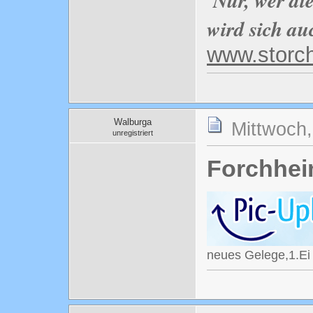
wird sich au
www.storc
Walburga
Mittwoch,
unregistriert
Forchhe
neues Gelege,1.Ei