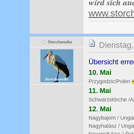
wird sich au
www.storc
Storchenelke
Dienstag,
Übersicht err
10. Mai
Przygodzic/Polen
11. Mai
Schwarzstörche /A
12. Mai
Nagybajom / Unga
Nagyhalász / Ung
Neusiedl See / Öst