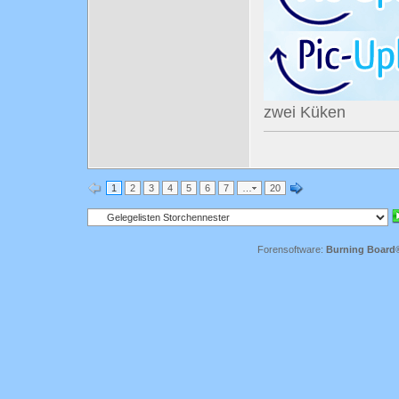
zwei Küken
1
2
3
4
5
6
7
…
20
Forensoftware:
Burning Board® 