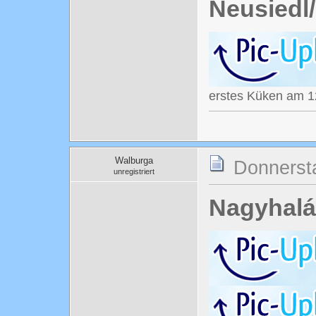
Neusiedl
erstes Küken am 1
Walburga
Donnersta
unregistriert
Nagyhalá