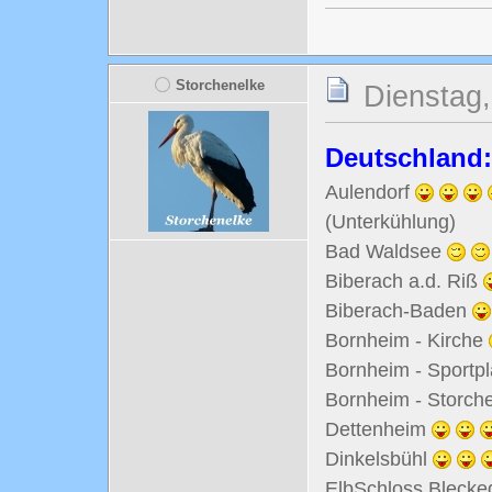
Storchenelke
Dienstag,
Deutschland:
Aulendorf
(Unterkühlung)
Bad Waldsee
Biberach a.d. Riß
Biberach-Baden
Bornheim - Kirche
Bornheim - Sportp
Bornheim - Storc
Dettenheim
Dinkelsbühl
ElbSchloss Blecke