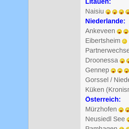
Litauen:
Naisiu
Niederlande:
Ankeveen
Eibertsheim
Partnerwechse
Droonessa
Gennep
Gorssel / Nied
Küken (Kronis
Österreich:
Mürzhofen
Neusiedl See
Pamhagen