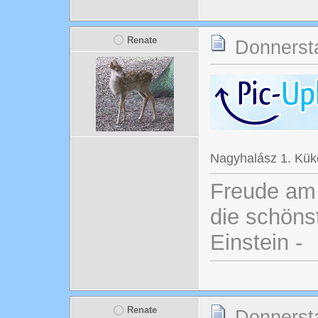
Renate
Donnersta
Nagyhalász 1. Kü
Freude am 
die schönst
Einstein -
Renate
Donnersta