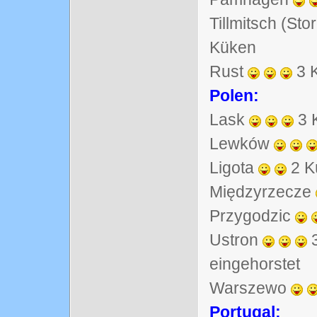
Tillmitsch (St
Küken
Rust
3 
Polen:
Lask
3 
Lewków
Ligota
2 K
Międzyrzecze
Przygodzic
Ustron
3
eingehorstet
Warszewo
Portugal: