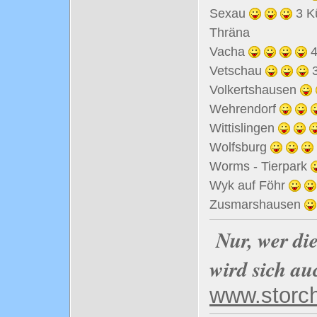
Sexau
3 K
Thräna
Vacha
4
Vetschau
3
Volkertshausen
Wehrendorf
Wittislingen
Wolfsburg
Worms - Tierpark
Wyk auf Föhr
Zusmarshausen
Nur, wer di
wird sich au
www.storc