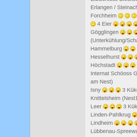
Erlangen / Steina
Forchheim
4 Eier
Gögglingen
(Unterkühlung/Scha
Hammelburg
Hesselhurst
Höchstadt
Internat Schöoss
am Nest)
Isny
3 Kük
Knittelsheim (Nest
Leer
3 Kü
Linden-Pahlkrug
Lindheim
Lübbenau-Spreew