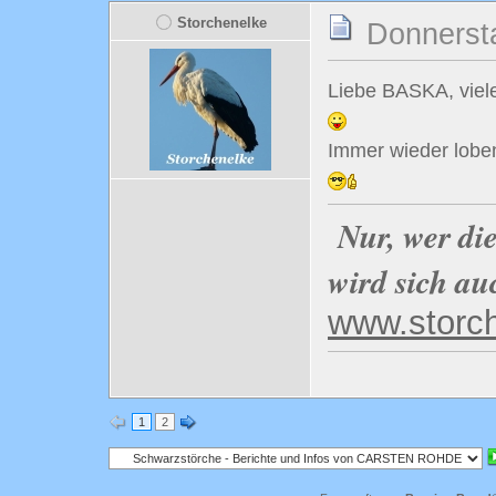
Storchenelke
Donnersta
Liebe BASKA, viele
Immer wieder lobens
Nur, wer di
wird sich au
www.storc
1
2