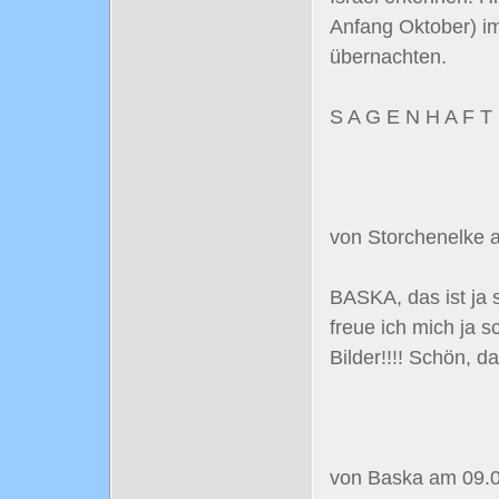
Anfang Oktober) im
übernachten.
S A G E N H A F T .
von Storchenelke 
BASKA, das ist ja
freue ich mich ja 
Bilder!!!! Schön, d
von Baska am 09.0