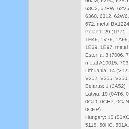
60JM, 62P4, 636U,
63C3, 62PW, 62V5
6360, 6312, 62W6,
672, metal BX1224
Poland: 29 (1P71,
1H49, 1V79, 1A99,
1E39, 1E97, metal
Estonia: 8 (7006, 7
metal A10015, 703
Lithuania: 14 (V0
V252, V355, V350,
Belarus: 1 (3A52)
Latvia: 19 (0AT6
0CJ9, 0CH7, 0CJN
0CHP)
Hungary: 15 (50XC
5118, 50HC, 501A,