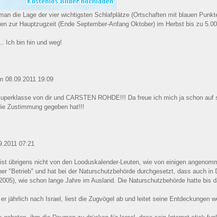
man die Lage der vier wichtigsten Schlafplätze (Ortschaften mit blauen Punkte
nen zur Hauptzugzeit (Ende September-Anfang Oktober) im Herbst bis zu 5.00
.. Ich bin hin und weg!
m 08.09.2011 19:09
uperklasse von dir und CARSTEN ROHDE!!! Da freue ich mich ja schon auf spa
die Zustimmung gegeben hat!!!
9.2011 07:21
übrigens nicht von den Looduskalender-Leuten, wie von einigen angenommen, 
er "Betrieb" und hat bei der Naturschutzbehörde durchgesetzt, dass auch in 
 2005), wie schon lange Jahre im Ausland. Die Naturschutzbehörde hatte bis d
 er jährlich nach Israel, liest die Zugvögel ab und leitet seine Entdeckungen