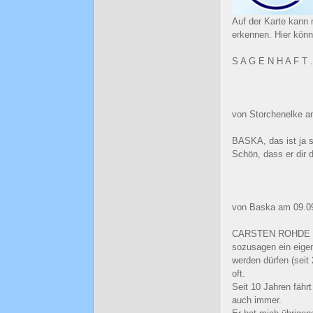
Auf der Karte kann 
erkennen. Hier kön
S A G E N H A F T .
von Storchenelke a
BASKA, das ist ja s
Schön, dass er dir 
von Baska am 09.0
CARSTEN ROHDE ist 
sozusagen ein eigen
werden dürfen (seit
oft.
Seit 10 Jahren fährt
auch immer.