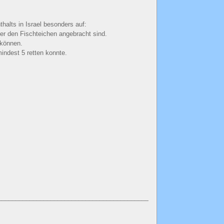
halts in Israel besonders auf:
ber den Fischteichen angebracht sind.
 können.
indest 5 retten konnte.
________________________________________________________________