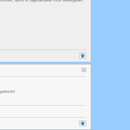
tioniert, damit er tagesaktuelle Infos weitergeben
3
gedrückt!