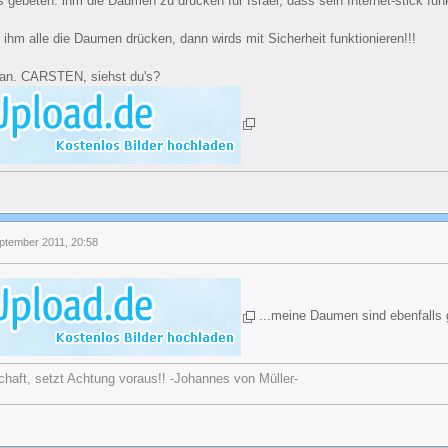
 gebeten. ihm die Daumen zu drücken für Israel, dass sein Internet-stick funk
en ihm alle die Daumen drücken, dann wirds mit Sicherheit funktionieren!!!
 an. CARSTEN, siehst du's?
eptember 2011, 20:58
...meine Daumen sind ebenfalls 
chaft, setzt Achtung voraus!! -Johannes von Müller-