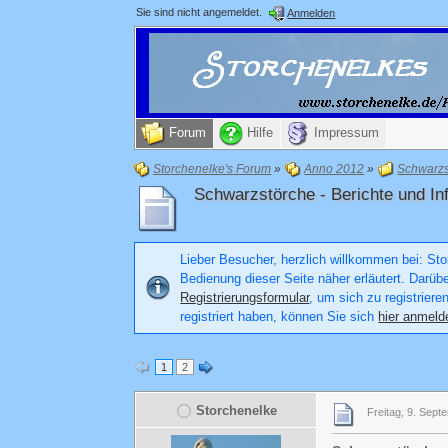
Sie sind nicht angemeldet.
Anmelden
Forum
Hilfe
Impressum
Storchenelke's Forum
»
Anno 2012
»
Schwarzs
Schwarzstörche - Berichte und
Lieber Besucher, herzlich willkommen bei: Stor
Bedienung dieser Seite näher erläutert. Darüb
Registrierungsformular
, um sich zu registriere
registriert haben, können Sie sich
hier anmeld
1
2
Storchenelke
Freitag, 9. Sept