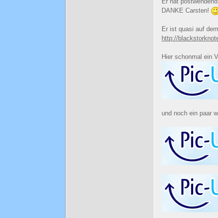
Er hat postwendend 
DANKE Carsten!
Er ist quasi auf de
http://blackstorkno
Hier schonmal ein 
und noch ein paar 