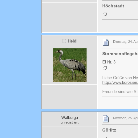
Höchstadt
Heidi
Dienstag, 24. Ap
Storchenpflegeh
Ei Nr. 3
Liebe Grüße von He
http://www.bdrosien
Freunde sind wie St
Walburga
Mittwoch, 25. Ap
unregistriert
Görlitz