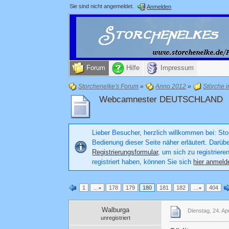
Sie sind nicht angemeldet.
Anmelden
Forum
Hilfe
Impressum
Storchenelke's Forum
»
Anno 2012
»
Störche 
Webcamnester DEUTSCHLAND
Lieber Besucher, herzlich willkommen bei: Stor
Bedienung dieser Seite näher erläutert. Darüb
Registrierungsformular
, um sich zu registriere
registriert haben, können Sie sich
hier anmeld
1
…
178
179
180
181
182
…
404
Walburga
Dienstag, 24. Ap
unregistriert