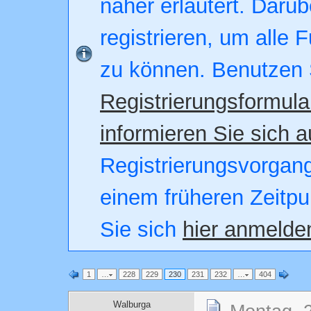
näher erläutert. Darüb
registrieren, um alle 
zu können. Benutzen 
Registrierungsformula
informieren Sie sich a
Registrierungsvorgang.
einem früheren Zeitpu
Sie sich
hier anmelde
1
…
228
229
230
231
232
…
404
Walburga