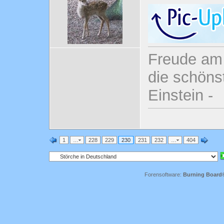
Freude am 
die schönst
Einstein -
1
…
228
229
230
231
232
…
404
Forensoftware:
Burning Board® 