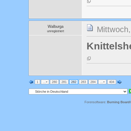
Walburga
Mittwoch,
unregistriert
Knittels
1
…
280
281
282
283
284
…
404
Forensoftware:
Burning Board® 