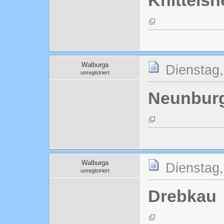
Knittels
Walburga
Dienstag,
unregistriert
Neunbur
Walburga
Dienstag,
unregistriert
Drebkau