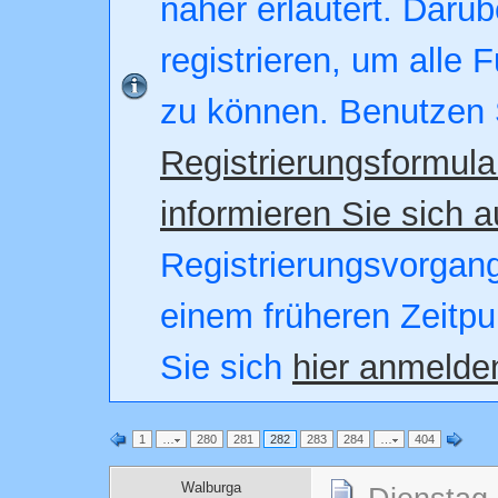
näher erläutert. Darüb
registrieren, um alle 
zu können. Benutzen 
Registrierungsformula
informieren Sie sich a
Registrierungsvorgang.
einem früheren Zeitpu
Sie sich
hier anmelde
1
…
280
281
282
283
284
…
404
Walburga